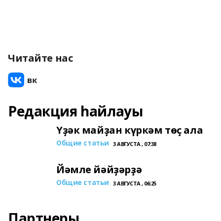
Читайте нас
Редакция һайлауы
Үҙәк майҙан күркәм төҫ ала
Общие статьи
3 АВГУСТА , 07:38
Йәмле йәйҙәрҙә
Общие статьи
3 АВГУСТА , 06:25
Партнеры