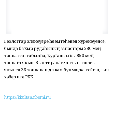
Геологтар эҙләнеүҙәре һөҙөмтәһенән күренеүенсә,
бында баҡыр рудаһының запастары 280 мең
тонна тип табылһа, ҡурғаштыҡы 850 мең
тоннаға яҡын. Был тирәләге алтын запасы
яҡынса 36 тоннанан да кәм булмаҫҡа тейеш, тип
хәбәр итә РБК.
https://kiziltan.rbsmi.ru