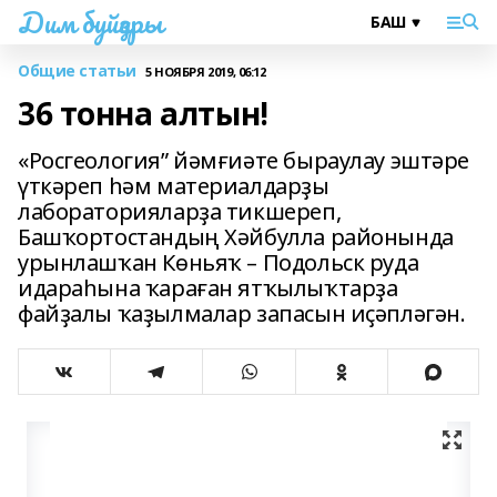
Дим буйҙары
Общие статьи
5 НОЯБРЯ 2019, 06:12
36 тонна алтын!
«Росгеология” йәмғиәте быраулау эштәре
үткәреп һәм материалдарҙы
лабораторияларҙа тикшереп,
Башҡортостандың Хәйбулла районында
урынлашҡан Көньяҡ – Подольск руда
идараһына ҡараған ятҡылыҡтарҙа
файҙалы ҡаҙылмалар запасын иҫәпләгән.