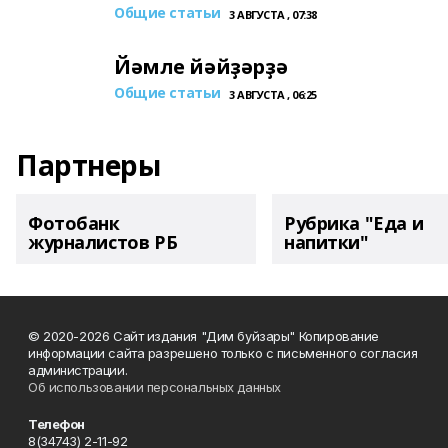
Общие статьи
3 АВГУСТА , 07:38
Йәмле йәйҙәрҙә
Общие статьи
3 АВГУСТА , 06:25
Партнеры
Фотобанк
Рубрика "Еда и
журналистов РБ
напитки"
© 2020-2026 Сайт издания "Дим буйзары" Копирование
информации сайта разрешено только с письменного согласия
администрации.
Об использовании персональных данных
Телефон
8(34743) 2-11-92