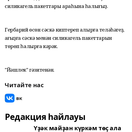
силикагель пакеттары араһына һалығыҙ.
Гербарий өсөн сәскә киптереп алырға теләһәгеҙ,
ҡағыҙға сәскә менән силикагель пакеттарын
төрөп һалырға кәрәк.
"Йәшлек" гәзитенән.
Читайте нас
Редакция һайлауы
Үҙәк майҙан күркәм төҫ ала