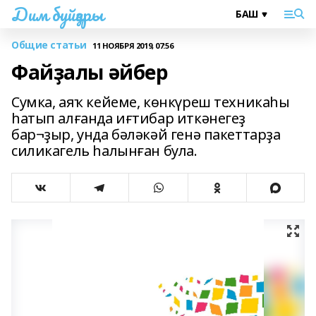
Дим буйҙары
Общие статьи
11 НОЯБРЯ 2019, 07:56
Файҙалы әйбер
Сумка, аяҡ кейеме, көнкүреш техникаһы
һатып алғанда иғтибар иткәнегеҙ
бар¬ҙыр, унда бәләкәй генә пакеттарҙа
силикагель һалынған була.