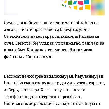
Сумка, аяҡ кейеме, көнкүреш техникаһы һатып
алғанда иғтибар иткәнегеҙ бар¬ҙыр, унда
бәләкәй генә пакеттарҙа силикагель һалынған
була. Ғәҙәттә, беҙ уларҙы ҡулланмағас, ташлар¬ға
ашығабыҙ. Көндәлек тормошта бына тигән
файҙалы әйбер икән ул.
Был матдә әйберҙе дымланыуҙан, һыуланыуҙан
һаҡлай. Ваҡ ғына гранулалар дымды үҙенә тартып,
әйбер¬ҙе киптерә. Хатта һыуланған кеҫә
телефонын да киптереп алырға була.
Силикагель бөртөктәре тултыртылған һауытҡа