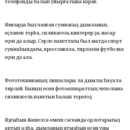
телефонды һалып ҡуйырға ғына кәрәк.
Ямғырҙа һыуланған сумкағыҙ дымланып,
еҫләнеп торһа, силикагель киптерер ҙә, насар
еҫен дә алыр. Серле пакеттағы был матдә спорт
сумкаһындағы, кроссовкала, тирләгән футболка
еҫен дә ала.
Фототехниканың линзалары ла дымлы һауала
тирләй. Бының өсөн фотоаппараттың чехолына
силикагель пакетын һалып тороғоҙ.
Яҙғыһын йәшелсә-емеш сәскәндә орлоҡтарығыҙ
артып ҡалһа, дымланып ятмаһын өсөн уны