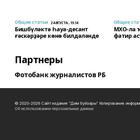
Общие статьи
Общие ста
2 АВГУСТА , 15:14
Бишбүләктә Һауа-десант
МХО-ла 
ғәскәрҙәре көнө билдәләнде
фатир а
Партнеры
Фотобанк журналистов РБ
© 2020-2026 Сайт издания "Дим буйзары" Копирование информ
Об использовании персональных данных