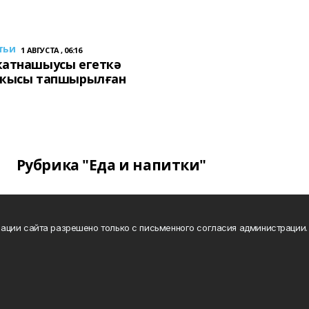
тьи
1 АВГУСТА , 06:16
ҡатнашыусы егеткә
сҡысы тапшырылған
Рубрика "Еда и напитки"
ации сайта разрешено только с письменного согласия администрации.