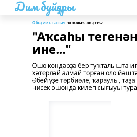
Дим буйҙары
Общие статьи
18 НОЯБРЯ 2019, 11:52
"Аҡсаһы тегенән
ине..."
Ошо көндәрҙә бер туҡталышта иғ
хәтерләй алмай торған оло йәштә
Әбей үҙе тәрбиәле, ҡараулы, таҙ
нисек ошонда килеп сығыуы тура