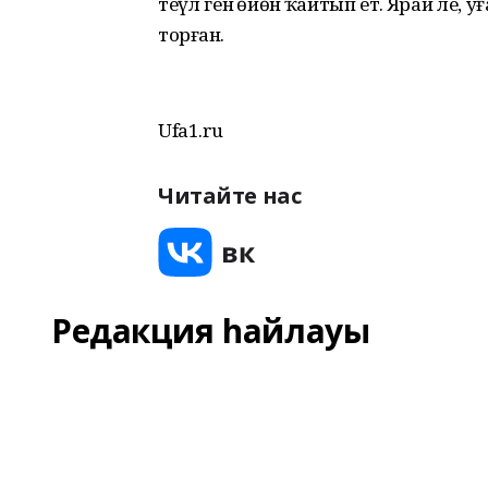
теүәл генә өйөнә ҡайтып етә. Ярай әле
торған.
Ufa1.ru
Читайте нас
Редакция һайлауы