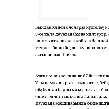
Бындай хәлдең ололарҙа күҙәтелеүе, 
8-се ҡала дауаханаһына килтерәләр. 
пальто итәгенән аҡса ҡойола башлай. Да
меңлек, бишәр йөҙлөк купюралар уның бө
аҫтынан иҙәнгә һибелә.
Аҙаҡ шулар асыҡлана: 87 йәшлек оло 
Улы икмәк алырға сығып киткәс, әбей ҙ
өйҙә булған барлыҡ аҡсаны ала. Ула
биленә бәйләнгән моҡсайға һалып ала.
дауахана машинаһында әбейҙе йәшәгән 