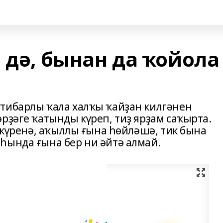
 дә, бынан да ҡойола
тибарлы ҡала халҡы ҡайҙан килгәнен
рҙәге ҡатынды күреп, тиҙ ярҙам саҡырта.
а күренә, аҡыллы ғына һөйләшә, тик бына
һында ғына бер ни әйтә алмай.