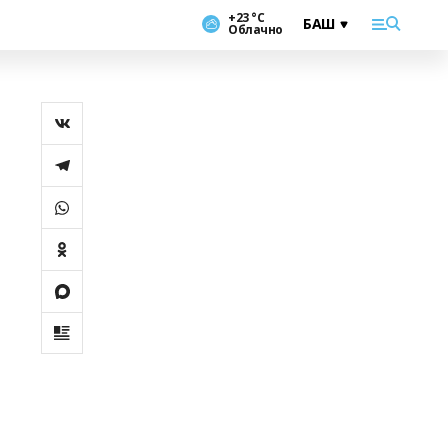
+23 °С
Облачно