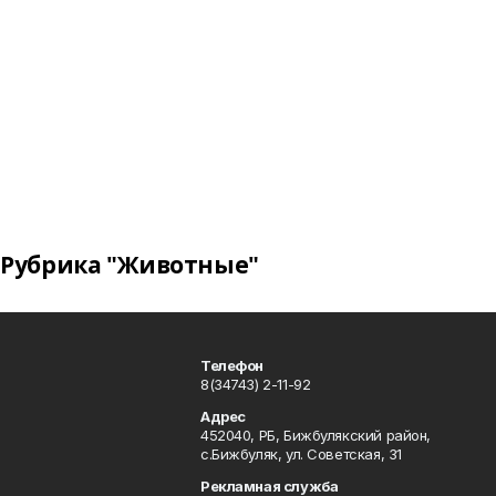
Рубрика "Животные"
Телефон
8(34743) 2-11-92
Адрес
452040, РБ, Бижбулякский район,
с.Бижбуляк, ул. Советская, 31
Рекламная служба