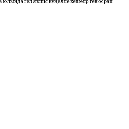
, уға юлында гел яҡшы күңелле кешеләр генә осрап