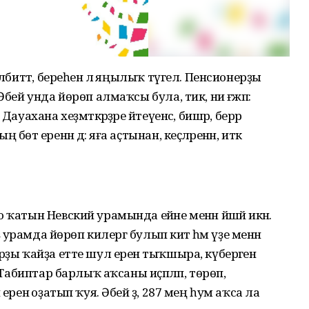
әлбиттә, береһенә лә яңылыҡ түгел. Пенсионерҙы
Әбей унда йөрөп алмаҡсы була, тик, ни ғәжәп:
уахана хеҙмәткәрҙәре әйтеүенсә, бишәр, берәр
тә еренән дә: яға аҫтынан, кеҫәләренән, итәк
ҡатын Невский урамында ейәне менән йәшәй икән.
ә урамда йөрөп килергә булып китә һәм үҙе менән
рҙы ҡайҙа етте шул еренә тыҡшыра, күберәген
 Табиптар барлыҡ аҡсаны иҫәпләп, төрөп,
еренә оҙатып ҡуя. Әбей ҙә, 287 мең һум аҡса ла