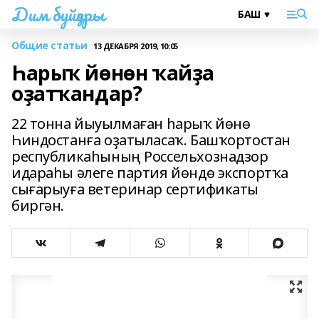
Дим буйҙары
Общие статьи
13 ДЕКАБРЯ 2019, 10:05
Һарыҡ йөнөн ҡайҙа
оҙатҡандар?
22 тонна йыуылмаған һарыҡ йөнө
Һиндостанға оҙатыласаҡ. Башҡортостан
республикаһының Россельхознадзор
идараһы әлеге партия йөндө экспортҡа
сығарыуға ветеринар сертификаты
биргән.