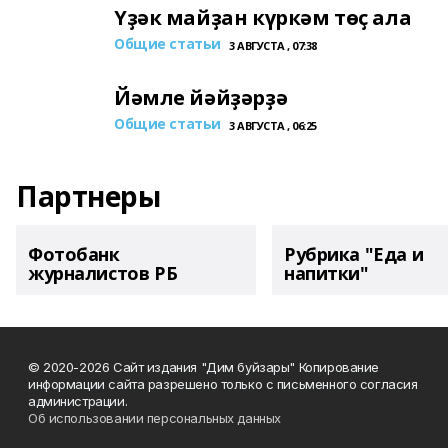
Үҙәк майҙан күркәм төҫ ала
Общие статьи
3 АВГУСТА , 07:38
Йәмле йәйҙәрҙә
Общие статьи
3 АВГУСТА , 06:25
Партнеры
Фотобанк
Рубрика "Еда и
журналистов РБ
напитки"
© 2020-2026 Сайт издания "Дим буйзары" Копирование
информации сайта разрешено только с письменного согласия
администрации.
Об использовании персональных данных