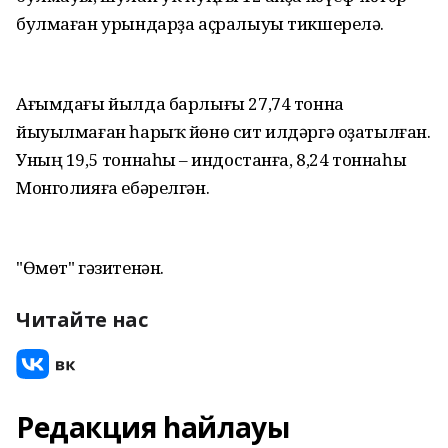
булмаған урындарҙа аҫралыуы тикшерелә.
Ағымдағы йылда барлығы 27,74 тонна
йыуылмаған һарыҡ йөнө сит илдәргә оҙатылған.
Уның 19,5 тоннаһы – Һиндостанға, 8,24 тоннаһы
Монголияға ебәрелгән.
"Өмөт" гәзитенән.
Читайте нас
Редакция һайлауы