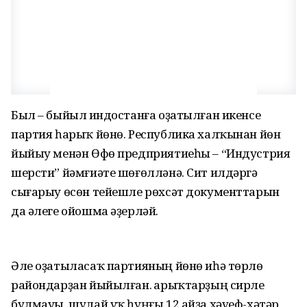
Был – быйыл Һиндостанға оҙатылған икенсе
партия һарыҡ йөнө. Республика халҡынан йөн
йыйыу менән Өфө предприятиеһы – “Индустрия
шерсти” йәмғиәте шөғөлләнә. Сит илдәргә
сығарыу өсөн тейешле рөхсәт документтарын
да әлеге ойошма әҙерләй.
Әле оҙатыласаҡ партияның йөнө иһә төрлө
райондарҙан йыйылған. Һарыҡтарҙың сирле
булмауы, шулай уҡ һуңғы 12 айҙа хәүеф-хәтәр