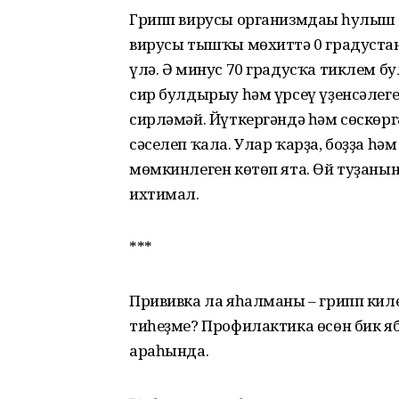
Грипп вирусы организмдағы һулыш 
вирусы тышҡы мөхиттә 0 градустан 
үлә. Ә минус 70 градусҡа тиклем бу
сир булдырыу һәм үрсеү үҙенсәлег
сирләмәй. Йүткергәндә һәм сөскөрг
сәселеп ҡала. Улар ҡарҙа, боҙҙа һә
мөмкинлеген көтөп ята. Өй туҙаны
ихтимал.
***
Прививка ла яһалманы – грипп килеп
тиһеҙме? Профилактика өсөн бик я
араһында.