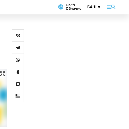
+27 °С
Облачно