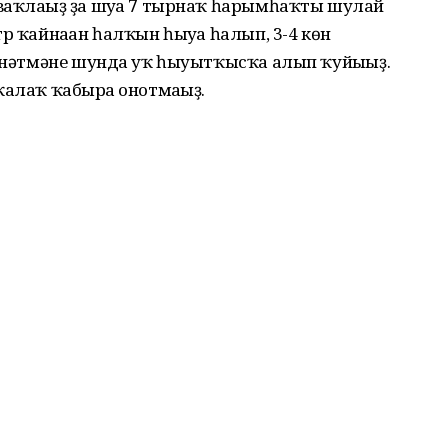
ваҡлағыҙ ҙа шуға 7 тырнаҡ һарымһаҡты шулай
р ҡайнаған һалҡын һыуға һалып, 3-4 көн
төнәтмәне шунда уҡ һыуытҡысҡа алып ҡуйығыҙ.
ҡалаҡ ҡабырға онотмағыҙ.