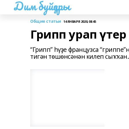
Дим буйҙары
Общие статьи
14 ЯНВАРЯ 2020, 08:45
Грипп урап үтер
“Грипп” һүҙе французса “гриппе”н
тигән төшөнсәнән килеп сыҡҡан.