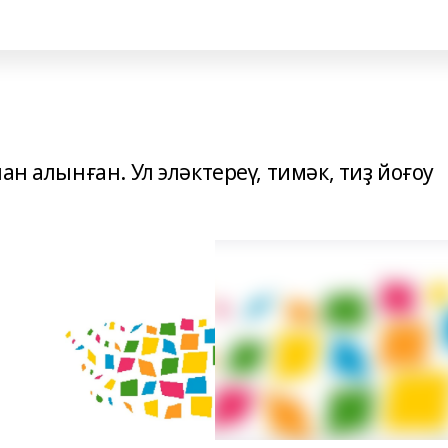
ан алынған. Ул эләктереү, тимәк, тиҙ йоғоу