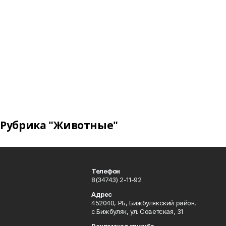
Рубрика "Животные"
Телефон
8(34743) 2-11-92
Адрес
452040, РБ, Бижбулякский район,
с.Бижбуляк, ул. Советская, 31