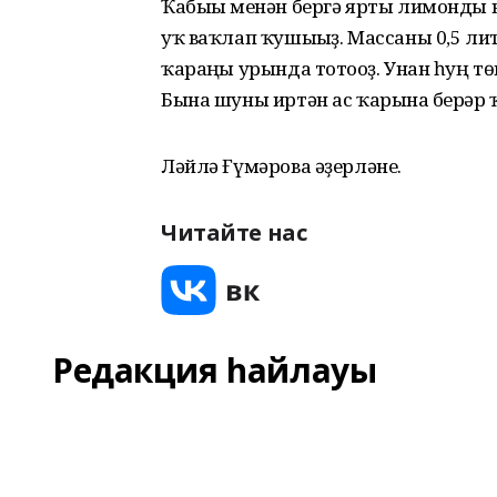
Ҡабығы менән бергә ярты лимонды 
уҡ ваҡлап ҡушығыҙ. Массаны 0,5 лит
ҡараңғы урында тотоғоҙ. Унан һуң 
Бына шуны иртән ас ҡарынға берәр 
Ләйлә Ғүмәрова әҙерләне.
Читайте нас
Редакция һайлауы