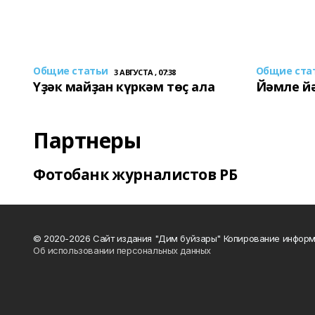
Общие статьи
Общие ста
3 АВГУСТА , 07:38
Үҙәк майҙан күркәм төҫ ала
Йәмле й
Партнеры
Фотобанк журналистов РБ
© 2020-2026 Сайт издания "Дим буйзары" Копирование информ
Об использовании персональных данных