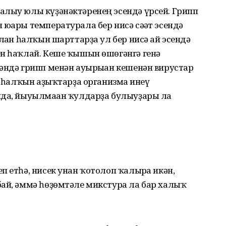
алыу юлы күҙәнәктәренең эсендә үрсей. Грипп
юғары температурала бер нисә сәғәт эсендә
лған һалҡын шарттарҙа ул бер нисә ай эсендә
ен һаҡлай. Кеше ҡышын өшөгәнгә генә
әндә грипп менән ауырыған кешенән вирустар
м һалҡын аҙыҡтарҙа организмға инеү
нда, йыуылмаған ҡулдарҙа булыуҙары ла
 етһә, нисек унан ҡотолоп ҡалырға икән,
бай, әммә һөҙөмтәле микстура ла бар халыҡ