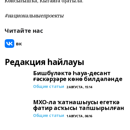
Көнсығышҡа, Ҡытайға оҙатыла.
#национальныепроекты
Читайте нас
Редакция һайлауы
Бишбүләктә Һауа-десант
ғәскәрҙәре көнө билдәләнде
Общие статьи
2 АВГУСТА , 15:14
МХО-ла ҡатнашыусы егеткә
фатир асҡысы тапшырылған
Общие статьи
1 АВГУСТА , 06:16