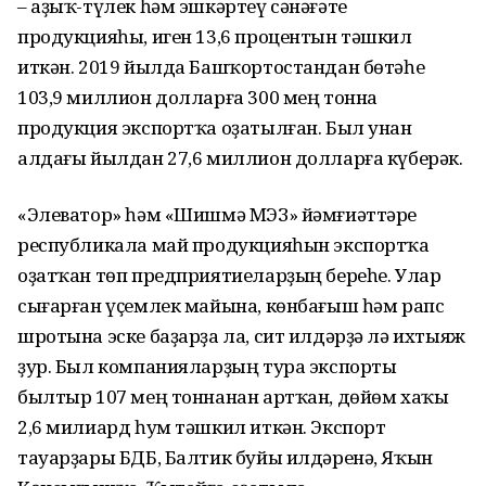
– аҙыҡ-түлек һәм эшкәртеү сәнәғәте
продукцияһы, иген 13,6 процентын тәшкил
иткән. 2019 йылда Башҡортостандан бөтәһе
103,9 миллион долларға 300 мең тонна
продукция экспортҡа оҙатылған. Был унан
алдағы йылдан 27,6 миллион долларға күберәк.
«Элеватор» һәм «Шишмә МЭЗ» йәмғиәттәре
республикала май продукцияһын экспортҡа
оҙатҡан төп предприятиеларҙың береһе. Улар
сығарған үҫемлек майына, көнбағыш һәм рапс
шротына эске баҙарҙа ла, сит илдәрҙә лә ихтыяж
ҙур. Был компанияларҙың тура экспорты
былтыр 107 мең тоннанан артҡан, дөйөм хаҡы
2,6 милиард һум тәшкил иткән. Экспорт
тауарҙары БДБ, Балтик буйы илдәренә, Яҡын