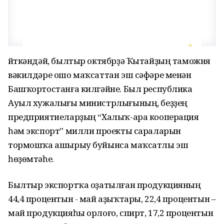
Әйткәндәй, былтыр октябрҙә Ҡытайҙың таможня
вәкилдәре ошо маҡсаттан эш сәфәре менән
Башҡортостанға килгәйне. Был республика
Ауыл хужалығы министрлығының, беҙҙең
предприятиеларҙың “Халыҡ-ара кооперация
һәм экспорт” милли проекты сараларын
тормошҡа ашырыу буйынса маҡсатлы эш
һөҙөмтәһе.
Былтыр экспортҡа оҙатылған продукцияның
44,4 процентын - май аҙыҡтары, 22,4 процентын –
май продукцияһы орлоғо, спирт, 17,2 процентын