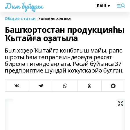
Дим буйҙары
Общие статьи
7 ФЕВРАЛЯ 2020, 06:25
Башҡортостан продукцияһы
Ҡытайға оҙатыла
Был хәҙер Ҡытайға көнбағыш майы, рапс
шроты һәм төпрәһе индереүгә рөхсәт
бирелә тигәнде аңлата. Рәсәй буйынса 37
предприятие шундай хоҡуҡҡа эйә булған.