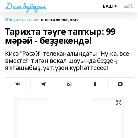
Дим буйҙары
Общие статьи
10 ФЕВРАЛЯ 2020, 09:40
Тарихта тәүге тапҡыр: 99
мәрәй - беҙҙекендә!
Кисә "Рәсәй" телеканалындағы "Ну-ка, все
вместе!" тигән вокал шоуында беҙҙең
яҡташыбыҙ, үәт, үҙен күрһәттееее!