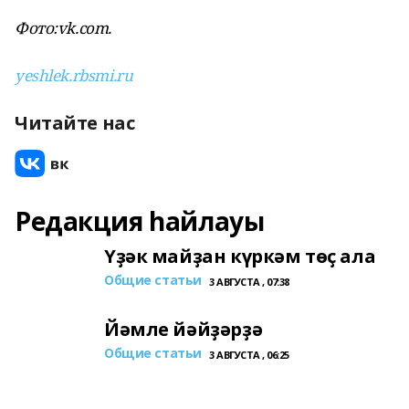
Фото:vk.com.
yeshlek.rbsmi.ru
Читайте нас
Редакция һайлауы
Үҙәк майҙан күркәм төҫ ала
Общие статьи
3 АВГУСТА , 07:38
Йәмле йәйҙәрҙә
Общие статьи
3 АВГУСТА , 06:25