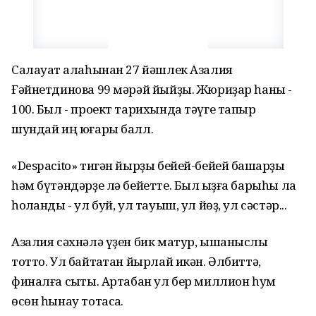
Салауат ҡалаһынан 27 йәшлек Азалия
Ғәйнетдинова 99 мәрәй йыйҙы. Жюриҙар һаны -
100. Был - проект тарихында тәүге тапҡыр
шундай иң юғары балл.
«Despacito» тигән йырҙы бейей-бейей башҡарҙы
һәм бүтәндәрҙе лә бейетте. Был ҡыҙға барыһы ла
һоҡланды - ул буй, ул тауыш, ул йөҙ, ул сәстәр...
Азалия сәхнәлә үҙен бик матур, ышаныслы
тотто. Ул байтаҡтан йырлай икән. Әлбиттә,
финалға сыҡты. Артабан ул бер миллион һум
өсөн һынау тотасаҡ.