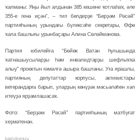
ҡалманы: Яңы йыл алдынан 385 кешене ҡотлаһаҡ, әле
355-е генә иҫән”, – тип белдерҙе “Берҙәм Рәсәй”
партияһының урындағы бүлексәһе секретары, Өфө
ҡала башлығы урынбаҫары Алина Сөләймәнова.
Партия юбилейға “Бөйөк Ватан һуғышында
ҡатнашыусыларҙы һәм инвалидтарҙы шефлыҡҡа
алыу” проектын ғәмәлгә ашыра башланы. Уға ярашлы,
партияның депутаттар корпусы, активистары
ветерандарға барып, уларҙың көнүҙәк мәсьәләһен хәл
итеүҙә ярҙамлашасаҡ.
Фото: “Берҙәм Рәсәй” партияһының матбуғат
хеҙмәтенән.
bash.rbsmi.ru