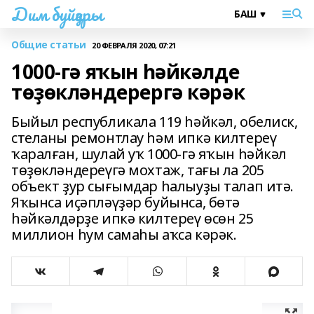
Дим буйҙары
Общие статьи
20 ФЕВРАЛЯ 2020, 07:21
1000-гә яҡын һәйкәлде
төҙөкләндерергә кәрәк
Быйыл республикала 119 һәйкәл, обелиск,
стеланы ремонтлау һәм ипкә килтереү
ҡаралған, шулай уҡ 1000-гә яҡын һәйкәл
төҙөкләндереүгә мохтаж, тағы ла 205
объект ҙур сығымдар һалыуҙы талап итә.
Яҡынса иҫәпләүҙәр буйынса, бөтә
һәйкәлдәрҙе ипкә килтереү өсөн 25
миллион һум самаһы аҡса кәрәк.