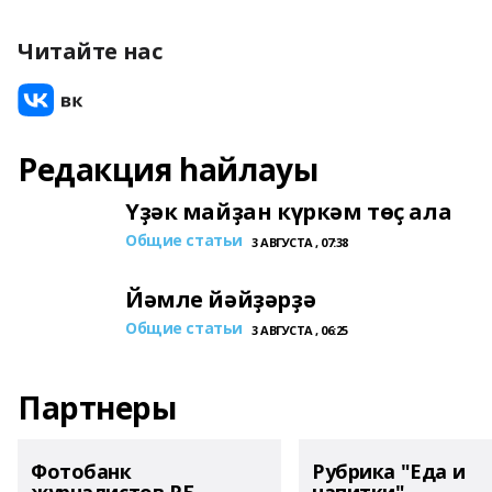
Читайте нас
Редакция һайлауы
Үҙәк майҙан күркәм төҫ ала
Общие статьи
3 АВГУСТА , 07:38
Йәмле йәйҙәрҙә
Общие статьи
3 АВГУСТА , 06:25
Партнеры
Фотобанк
Рубрика "Еда и