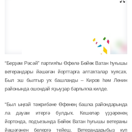
“Берҙәм Рәсәй” партияһы Өфөлә Бөйөк Ватан һуғышы
ветерандары йәшәгән йорттарға алтаҡталар ҡуясаҡ.
Был эш былтыр уҡ башланды – Киров һәм Ленин
районында ошондай яҙыуҙар барлыҡҡа килде.
“Был ыңғай тәжрибәне Өфөнөң башҡа райондарында
ла дауам итергә булдыҡ. Кешеләр үҙҙәренең
йортонда, подъезында Бөйөк Ватан һуғышы ветераны
йәшәгәнен белергә тейеш. Ветерандарыбыҙ күп