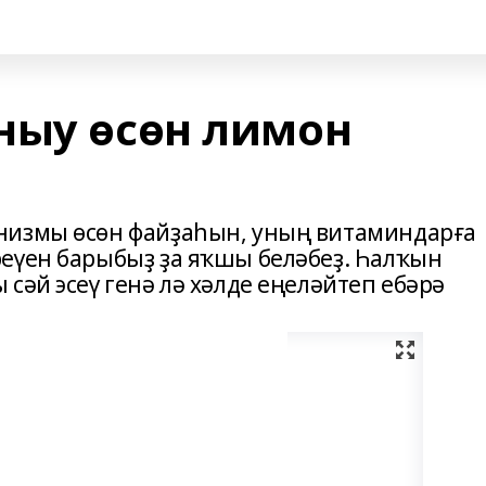
ныу өсөн лимон
низмы өсөн файҙаһын, уның витаминдарға
еүен барыбыҙ ҙа яҡшы беләбеҙ. Һалҡын
сәй эсеү генә лә хәлде еңеләйтеп ебәрә