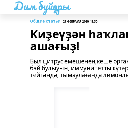
Дим буйҙары
Общие статьи
21 ФЕВРАЛЯ 2020, 18:30
Киҙеүҙән һаҡла
ашағыҙ!
Был цитрус емешенең кеше орга
бай булыуын, иммунитетты күтәр
тейгәндә, тымаулағанда лимонлы 