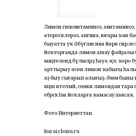
Лимон гиповитаминоз, авитаминоз,
атеросклероз, ангина, юғары ҡан ба
быуатта уҡ Әбүғәлисина йөрәк сирле
йоҡторғанда лимон ашау файҙалы
миҙгелендә бүлмәләрҙә һауа эҫе, ҡо
арттырыу өсөн лимон ҡабығы һалып 
аҙ быу сығарып алығыҙ. Әммә быны
кәңәш ителмәй, сөнки лимондан та
ебәрәсәк һәм йоҡларға ҡамасаулаясаҡ.
Фото Интернеттан.
kurai.rbsmi.ru