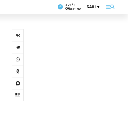
+23 °С
Облачно