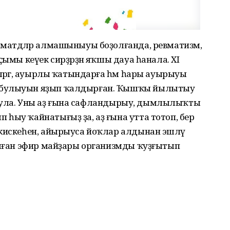
 матдәләр алмашыныуы боҙолғанда, ревматизм,
ҫымы кеүек сирҙәрҙән яҡшы дауа һанала. XI
ләргә, ауырлы ҡатындарға һәм һары ауырыуы
 булыуын яҙып ҡалдырған. Ҡышҡы йылытыу
ро була. Уны аҙ ғына сафландырыу, дымлылыҡты
һыу ҡайнатығыҙ ҙа, аҙ ғына утта тотоп, бер
 кискеһен, айырыуса йоҡлар алдынан эшләү
ралған эфир майҙары организмды ҡуҙғытып