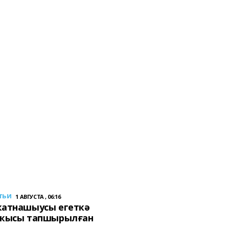
тьи
1 АВГУСТА , 06:16
ҡатнашыусы егеткә
сҡысы тапшырылған