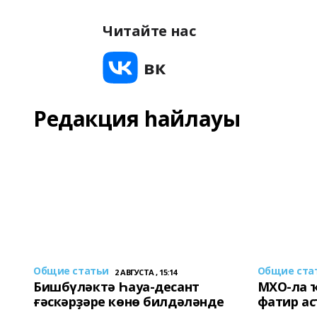
Читайте нас
Редакция һайлауы
Общие статьи
Общие ста
2 АВГУСТА , 15:14
Бишбүләктә Һауа-десант
МХО-ла 
ғәскәрҙәре көнө билдәләнде
фатир а