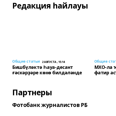
Редакция һайлауы
Общие статьи
Общие ста
2 АВГУСТА , 15:14
Бишбүләктә Һауа-десант
МХО-ла 
ғәскәрҙәре көнө билдәләнде
фатир а
Партнеры
Фотобанк журналистов РБ