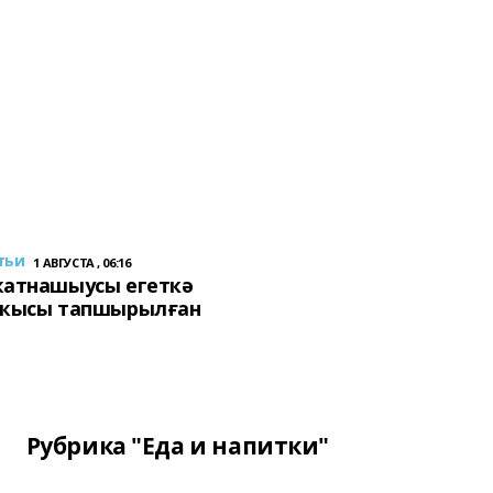
тьи
1 АВГУСТА , 06:16
ҡатнашыусы егеткә
сҡысы тапшырылған
Рубрика "Еда и напитки"