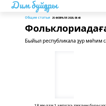
Дим буйҙары
Общие статьи
25 ФЕВРАЛЯ 2020, 08:40
Фольклориадағ
Быйыл республикала ҙур мөһим 
18 июлдән 1 авгусҡа тиклем бараса