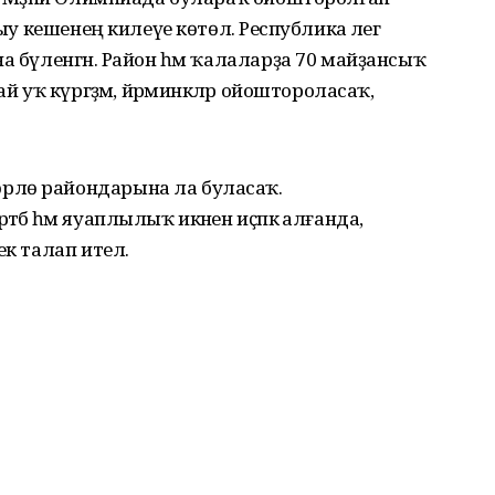
ыу кешенең килеүе көтөлә. Республика әлегә
а бүленгән. Район һәм ҡалаларҙа 70 майҙансыҡ
й уҡ күргәҙмә, йәрминкәләр ойоштороласаҡ,
рлө райондарына ла буласаҡ.
бә һәм яуаплылыҡ икәнен иҫәпкә алғанда,
к талап ителә.