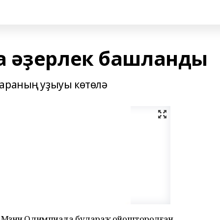
а әҙерлек башланды
сараның уҙыуы көтөлә
ҡ Мәҙәни Олимпиада булараҡ ойошторолған