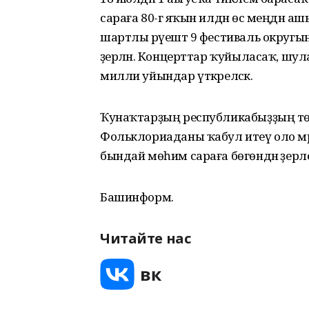
сараға 80-гә яҡын илдән өс меңдән аш
шартлы рәүештә 9 фестиваль округын
әҙерләнә. Концерттар ҡуйыласаҡ, шула
милли уйындар үткәреләсәк.
Ҡунаҡтарҙың республикабыҙҙың тө
Фольклориаданы ҡабул итеү оло мәртә
бындай мөһим сараға бөгөндән әҙерле
Башинформ.
Читайте нас