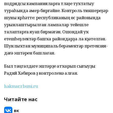
подрядсы кампанияларға түләүҙе туҡтатыу
тураһында әмер биргәйне. Контроль тикшереүҙәр
шуны күрһәтте: республиканың өс районында
урынлаштырылған лампалар тейешле
талаптарға яуап бирмәгән. Ошондай уҡ
етешһеҙлектәр башҡа райондарҙа ла күҙәтелгән.
Шунлыҡтан муниципаль берәмектәр претензия-
дәғүә эштәрен башлаған.
Был тәңгәлдәге эштәрҙе атҡарып сығыуҙы
Радий Хәбиров үҙ контроленә алған.
hakmar.rbsmi.ru
Читайте нас