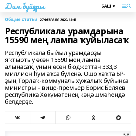
Дим буйҙары
Общие статьи
27 ФЕВРАЛЯ 2020, 14:45
Республикала урамдарына
15590 мең лампа ҡуйыласаҡ
Республикала быйыл урамдарҙы
яҡтыртыу өсөн 15590 мең лампа
алынасаҡ, уның өсөн бюджеттан 333,3
миллион һум аҡса бүленә. Ошо хаҡта БР-
ҙың Торлаҡ-коммуналь хужалыҡ буйынса
министры – вице-премьер Борис Беляев
республика Хөкүмәтенең кәңәшмәһендә
белдерҙе.