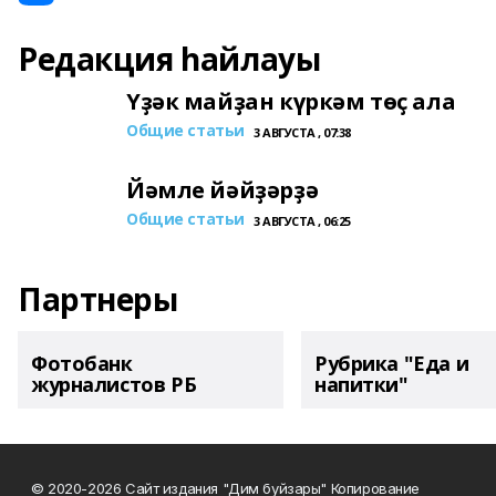
Редакция һайлауы
Үҙәк майҙан күркәм төҫ ала
Общие статьи
3 АВГУСТА , 07:38
Йәмле йәйҙәрҙә
Общие статьи
3 АВГУСТА , 06:25
Партнеры
Фотобанк
Рубрика "Еда и
журналистов РБ
напитки"
© 2020-2026 Сайт издания "Дим буйзары" Копирование