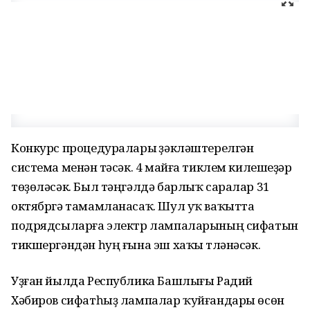
Конкурс процедуралары үҙәкләштерелгән
система менән үтәсәк. 4 майға тиклем килешеүҙәр
төҙөләсәк. Был тәңгәлдә барлыҡ саралар 31
октябргә тамамланасаҡ. Шул уҡ ваҡытта
подрядсыларға электр лампаларының сифатын
тикшергәндән һуң ғына эш хаҡы түләнәсәк.
Уҙған йылда Республика Башлығы Радий
Хәбиров сифатһыҙ лампалар ҡуйғандары өсөн