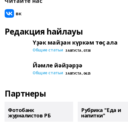
Читайте нас
Редакция һайлауы
Үҙәк майҙан күркәм төҫ ала
Общие статьи
3 АВГУСТА , 07:38
Йәмле йәйҙәрҙә
Общие статьи
3 АВГУСТА , 06:25
Партнеры
Фотобанк
Рубрика "Еда и
журналистов РБ
напитки"