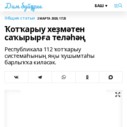
Дим буйҙары
Общие статьи
2 МАРТА 2020, 17:25
Ҡотҡарыу хеҙмәтен
саҡырырға теләһәң
Республикала 112 ҡотҡарыу
системаһының яңы ҡушымтаһы
барлыҡҡа киләсәк.