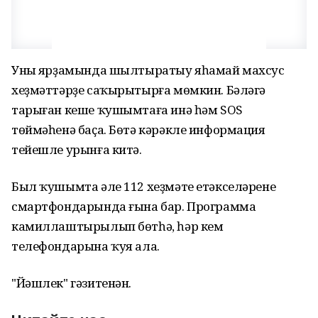
Уның ярҙамында шылтыратыу яһамай махсус
хеҙмәттәрҙе саҡырытырға мөмкин. Бәләгә
тарыған кеше ҡушымтаға инә һәм SOS
төймәһенә баҫа. Бөтә кәрәкле информация
тейешле урынға китә.
Был ҡушымта әле 112 хеҙмәте етәкселәренең
смартфондарында ғына бар. Программа
камиллаштырылып бөтһә, һәр кем
телефондарына ҡуя ала.
"Йәшлек" гәзитенән.