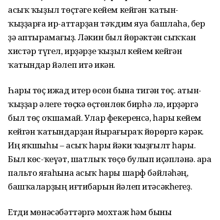
асыҡ ҡыҙыл төҫтәге кейем кейгән ҡатын-
ҡыҙҙарға ир-аттарҙан тәҡдим яуа башлаһа, бер
ҙә аптырамағыҙ. Ләкин был йөрәктән сыҡҡан
хистәр түгел, ирҙәрҙе ҡыҙыл кейем кейгән
ҡатындар йәлеп итә икән.
Һары төҫ ижад итер өсөн бына тигән төҫ. Ҡатын-
ҡыҙҙар әлеге төҫкә өҫтөнлөк бирһә лә, ирҙәргә
был төҫ оҡшамай. Улар фекеренсә, һары кейем
кейгән ҡатындарҙан йырағыраҡ йөрөргә кәрәк.
Иң яҡшыһы – асыҡ һары йәки ҡыҙғылт һары.
Был көс-ҡеүәт, шатлыҡ төҫө булып иҫәпләнә. Ҡара
пальто яғаһына асыҡ һары шарф бәйләһәң,
башҡаларҙың иғтибарын йәлеп итәсәкһегеҙ.
Етди мөнәсәбәттәргә мохтаж һәм быны