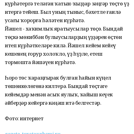
күрһәтергә теләгән ҡатын-ҡыҙҙар зәңгәр төҫтө үҙ
итергә тейеш. Был уның тыныс, бәхетле ғаилә
усағы ҡорорға һәләтен күрһәтә.
Йәшел - хаҡимлыҡ яратыусылар төҫө. Бындай
төҫкә мөкиббән булыусыларҙың үҙҙәрен өҫтөн
итеп күрһәткеләре килә. Йәшел кейем кейеү
кешенең ғорур холоҡло, үҙ һүҙле, етеш
тормошта йәшәүен күрһәтә.
Һоро төс ҡараңғырак булған һайын күңел
төшөнкөлөгөнә килтерә. Бындай төҫтәге
кейемдәр менән асыҡ яулыҡ, ҡайыш кеүек
әйберҙәр кейергә кәңәш итә белгестәр.
Фото: интернет
gazeta-toratay.rbsmi.ru