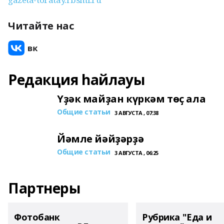
Читайте нас
Редакция һайлауы
Үҙәк майҙан күркәм төҫ ала
Общие статьи
3 АВГУСТА , 07:38
Йәмле йәйҙәрҙә
Общие статьи
3 АВГУСТА , 06:25
Партнеры
Фотобанк
Рубрика "Еда и