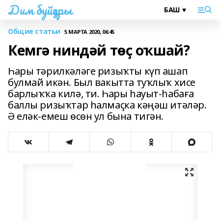
Дим буйҙары
Общие статьи
5 МАРТА 2020, 06:45
Кемгә ниндәй төҫ оҡшай?
Һары тәрилкәләге ризыҡты күп ашап
булмай икән. Был вакытта туҡлыҡ хисе
барлыҡҡа килә, ти. Һары һауыт-һабаға
баллы ризыҡтар һалмаҫка кәңәш итәләр.
Ә еләк-емеш өсөн ул бына тигән.