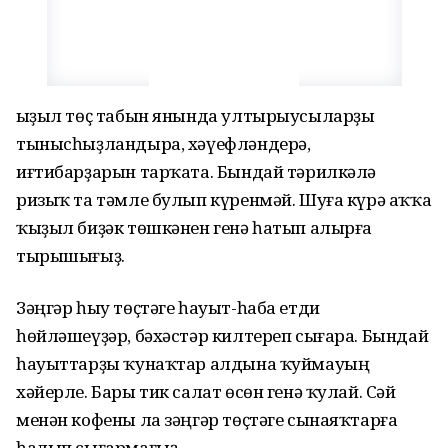
Ҡыҙыл төҫ табын янында ултырыусыларҙы
тынысһыҙландыра, хәүефләндерә,
иғтибарҙарын тарҡата. Бындай тәрилкәлә
ризыҡ та тәмле булып күренмәй. Шуға күрә аҡҡа
ҡыҙыл биҙәк төшкәнен генә һатып алырға
тырышығыҙ.
Зәңгәр һыу төҫтәге һауыт-һаба етди
һөйләшеүҙәр, бәхәстәр килтереп сығара. Бындай
һауыттарҙы ҡунаҡтар алдына ҡуймауың
хәйерле. Бары тик салат өсөн генә ҡулай. Сәй
менән кофены ла зәңгәр төҫтәге сынаяҡтарға
һалып сығармағыҙ.