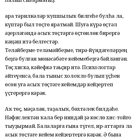
Ҡара тәрилкәләр ҡупшылыҡ билгеһе булһа ла,
күптәр был төҫтө яратмай. Шуға күрә өҫтәл
әҙерләгәндә асыҡ төҫтәргә өҫтөнлөк бирергә
кәңәш итә белгестәр.
Теләйбеҙме-теләмәйбеҙме, тирә-йүндәгеләрҙең
беҙгә булған мөнәсәбәте кейемебеҙгә бәйләнгән.
Төҫ хискә, кәйефкә тәьҫир итә. Психологтар
әйтеүенсә, бала тыныс холоҡло булып үҫһен
өсөн уға асыҡ төҫтәге кейемдәр кейҙертеп
үҫтерергә кәрәк.
Аҡ төҫ, мәҫәлән, таҙалыҡ, бөхтәлек билдәһе.
Нәфислектән ҡала бер ниндәй ҙә көслө хис-тойғо
тыуҙырмай. Балаларға ғына түгел, ир-аттарға ла
асык төҫтәге кейем кейҙертергә кәрәк. Ә бына