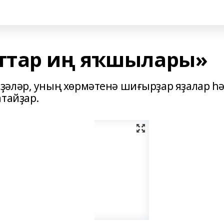
ттар иң яҡшылары»
ҙәләр, уның хөрмәтенә шиғырҙар яҙалар h
атайҙар.