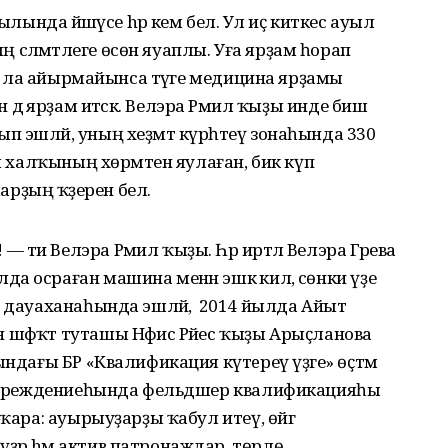
ылында йәшәүсе hәр кем белә. Ул иҫ киткес ауыл
әләмәтлеге өсөн яуаплы. Уға ярҙам һорап
ына ла айырмайынса тәүге медицина ярҙамы
енән дә ярҙам итәсәк. Велэра Рәмил ҡыҙы инде биш
 эшләй, уның хеҙмәт күрһәтеү зонаһында 330
ыл халҡының хөрмәтен яулаған, бик күп
арҙың ҡәҙерен белә.
и Велэра Рәмил ҡыҙы. Һәр иртәлә Велэра Гәрәева
а осраған машина менән эшкә килә, сөнки үҙе
 дауаханаһында эшләй, ә 2014 йылда Айыт
әфҡәт туташы Нәфисә Рәйес ҡыҙы Арыҫланова
ндағы БР «Квалификация күтeреү үҙәге» өҫтәмә
м учреждениеһында фельдшер квалификацияһы
шҡара: ауырыуҙарҙы ҡабул итеү, өйгә
әр hәм актив патронаждар, төрлө