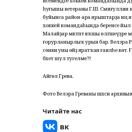
исемендәге хоккей командаһында д
һуғышы ветераны Г.Ш. Сәмиғуллин и
буйынса район-ара ярыштарҙа иң я
хоккей командаһында беренсе йыл ш
Малайҙар мәктәптә яҡшы өлгәшеүҙәре ме
ғорурланырлыҡ урын бар. Велэра Рәм
сөнки уны өйҙә яратҡан ғаиләһе көтә. 
бәхет шул тyгелме?!
Айгөл Гәрәева.
Фото Велэра Гәрәеваны шәхси архивын
Читайте нас