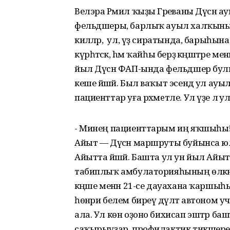
Велэра Рәмил ҡыҙы Гәрәеваны Дүсән ау
фельдшеры, барлыҡ ауыл халҡының с
киләләр, ә ул, үҙ сиратында, барыһ
күрһәтәсәк, hәм ҡайһы берҙә кәңәштәре м
йыл Дүсән ФАП-ында фельдшер булып
кеше йәшәй. Был ваҡыт эсендә ул ау
пациенттар уға рәхмeтле. Ул үҙе лә ул
- Минең пациенттарым иң яҡшыһы! — т
Айыт — Дүсән маршруты буйынса юлд
Айытта йәшәй. Башта ул ун йыл Айыт
табиплыҡ амбулаторияһының өлкән ш
кәңәше менән 21-се дауахана ҡаршыһы
һөнәри белем биреү дәүләт автоно
ала. Ул көн оҙоно бихисап эштәр ба
саҡырыуҙар, профилактик тикшереүҙ