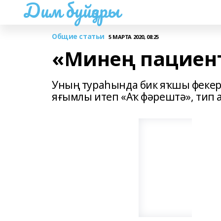
Дим буйҙары
Общие статьи
5 МАРТА 2020, 08:25
«Минең пациен
Уның тураһында бик яҡшы фекер
яғымлы итеп «Аҡ фәрештә», тип 