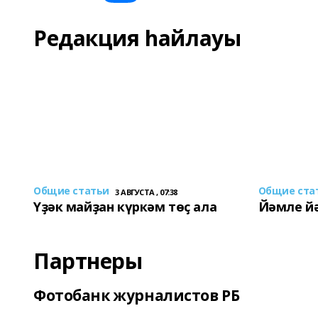
Редакция һайлауы
Общие статьи
Общие ста
3 АВГУСТА , 07:38
Үҙәк майҙан күркәм төҫ ала
Йәмле й
Партнеры
Фотобанк журналистов РБ