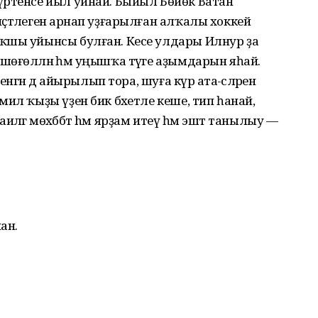
үртенсе йыл уйнай. Быйыл Бөйөк Ватан
ҫтәлегенә арнап уҙғарылған алҡалы хоккей
ҡшы уйынсы булған. Кесе улдары Илнур ҙа
өғөлләнә һәм уңышҡа тәүге аҙымдарын яһай.
нгән дә айырылып тора, шуға күрә ата-әсәләренә
ил ҡыҙы үҙен бик бәхетле кеше, тип һанай,
Ғаиләгә мөхәббәт hәм ярҙам итеү һәм эштә танылыу —
ан.