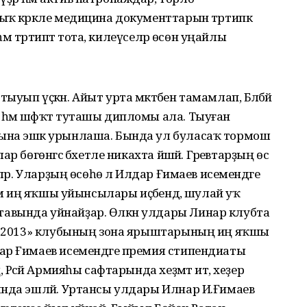
ҡ кәрәкле медицина документтарын тәртипкә
һәм тәртиптә тота, килеүселәр өсөн уңайлы
ып үҫкән. Айыт урта мәктәбен тамамлап, Бәләбәй
һәм шәфҡәт туташы дипломы ала. Тыуған
ына эшкә урынлаша. Бында ул буласаҡ тормош
бөгөнгәсә бәхетле никахта йәшәй. Гәрәевтарҙың өс
ләр. Уларҙың өсөһө лә Илдар Ғимаев исемендәге
hәм иң яҡшы уйынсылары иҫәбендә, шулай уҡ
авында уйнайҙар. Өлкән улдары Линар клубта
 - 2013» клубының зона ярыштарының иң яҡшы
ар Ғимаев исемендәге премия стипендиаты
 Рәсәй Армияһы сафтарында хеҙмәт итә, хeҙер
ында эшләй. Уртансы улдары Илнар И.Ғимаев