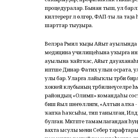
процедуралар. Бынан тыш, ул барлы
килтерергә лә өлгөрә, ФАП-ты ла таҙа 
шарттар тыуҙыра.
Велэра Рәмил ҡыҙы Айыт ауылында тыу
медицина училищеһына уҡырға инә 
ауылына ҡайтҡас, Айыт дауаханаһ
иптәше Динар Фатих улын осрата, улар 
улы бар. Уларға лайыҡлы тәрбиә бирә
хоккей клубының тәрбиәләнеүселәре 
райондың «Олимп» командаһы сост
биш йыл шөғөлләнгән, «Алтын алҡа
ҡапҡа һаҡсыһы, тип танылған, Илд
булған. Мәктәпте тамамлағандан һуң,
вахта ысулы менән Себер тарафтар