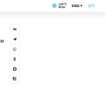
+20 °С
Ясно
әм