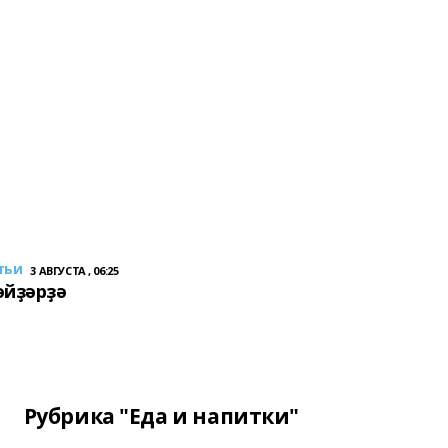
тьи
3 АВГУСТА , 06:25
әйҙәрҙә
Рубрика "Еда и напитки"