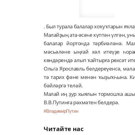
. Был турала балалар хоҡуҡтарын яҡла
Малайҙың ата-әсәһе күптән үлгән, ун
балалар йортонда тәрбиәләнә. М
мәсьәләне ыңғай хәл итеүҙе һора
көндәрендә алып ҡайтырға рөхсәт ит
Ольга Ярославль белдереүенсә, мала
тә тарих фәне менән ҡыҙыҡһына. К
бәйләргә теләй.
Малай иң ҙур хыялын тормошҡа ашы
В.В.Путинға рәхмәтен белдерә.
#ВладимирПутин
Читайте нас