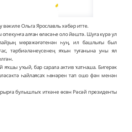
у вәкиле Ольга Ярославль хәбәр итте.
ы опекунға алған өләсәһе оло йәштә. Шуға күрә ул
алайҙың мөрәжәғәтенән һуң, ил башлығы был
ғас, тәрбиәләнеүсенең яҡын туғанына уны ял
елгән.
й яҡшы уҡый, бар сарала актив ҡатнаша. Бигерәк
иләсәктә һайлаясаҡ һөнәрен тап ошо фән менән
рырға булышлыҡ иткәне өсөн Рәсәй президенты