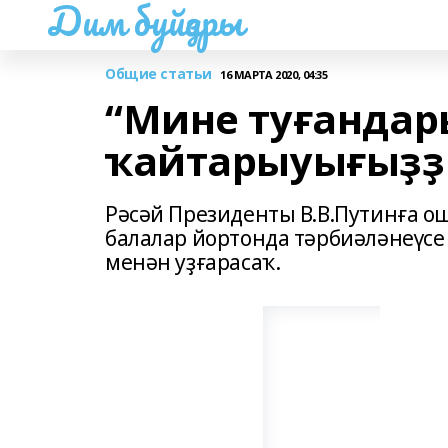
Дим буйҙары
Общие статьи
16 МАРТА 2020, 04:35
“Мине туғанда
ҡайтарыуығыҙҙ
Рәсәй Президенты В.В.Путинға о
балалар йортонда тәрбиәләнеүсе
менән уҙғарасаҡ.