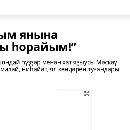
рым янына
ы һорайым!”
шондай һүҙҙәр менән хат яҙыусы Мәскәү
 малай, ниһайәт, ял көндәрен туғандары