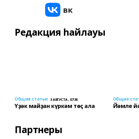
Редакция һайлауы
Общие статьи
Общие ста
3 АВГУСТА , 07:38
Үҙәк майҙан күркәм төҫ ала
Йәмле й
Партнеры