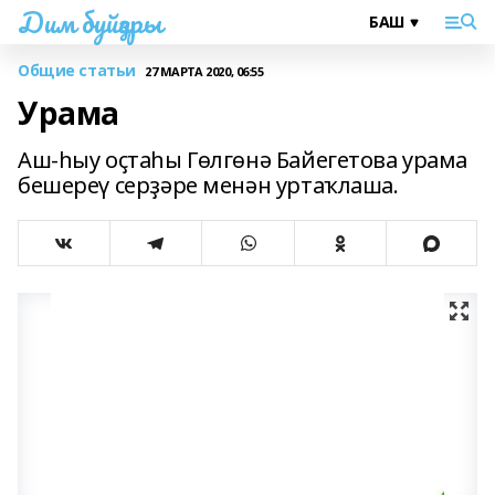
Дим буйҙары
Общие статьи
27 МАРТА 2020, 06:55
Урама
Аш-һыу оҫтаһы Гөлгөнә Байегетова урама
бешереү серҙәре менән уртаҡлаша.