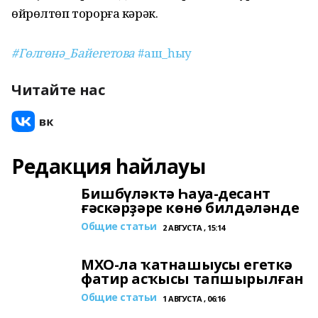
өйрөлтөп торорға кәрәк.
#Гөлгөнә_Байегетова
#аш_һыу
Читайте нас
Редакция һайлауы
Бишбүләктә Һауа-десант
ғәскәрҙәре көнө билдәләнде
Общие статьи
2 АВГУСТА , 15:14
МХО-ла ҡатнашыусы егеткә
фатир асҡысы тапшырылған
Общие статьи
1 АВГУСТА , 06:16