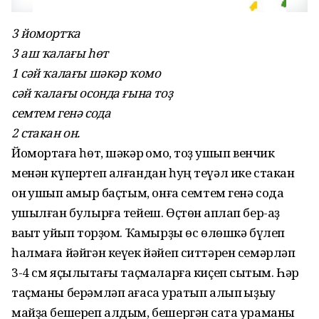
3 йомортҡа
3 аш ҡалағы һөт
1 сәй ҡалағы шәкәр ҡомо
сәй ҡалағы осонда ғына тоҙ
семтем генә сода
2 стакан он.
Йомортҡаға һөт, шәкәр ҡомо, тоҙ ҡушып венчик
менән күпертеп алғандан һуң теүәл ике стакан
он ҡушып ҡамыр баҫтым, онға семтем генә сода
ҡушылған булырға тейеш. Өҫтөн ҡаплап бер-аҙ
ваҡыт ҡуйып торҙом. Ҡамырҙы өс өлөшкә бүлеп
һалмаға йәйгән кеүек йәйеп ситтәрен семәрләп
3-4 см яҫылыҡтағы таҫмаларға киҫеп сыҡтым. Һәр
таҫманы берәмләп ағасҡа уратып алып ҡыҙыу
майҙа бешереп алдым, бешергән саҡта ураманы