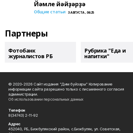
Йәмле йәйҙәрҙә
Общие статьи
3 АВГУСТА , 06:25
Партнеры
Фотобанк
Рубрика "Еда и
журналистов РБ
напитки"
© 2020-2026 Сайт издания "Дим буйзары" Копирование
информации сайта разрешено только с письменного согласия
администрации.
Об использовании персональных данных
Телефон
8(34743) 2-11-92
Адрес
452040, РБ, Бижбулякский район, с.Бижбуляк, ул. Советская,