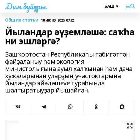
Дим буйҙары
Общие статьи
10 ИЮНЯ 2020, 07:32
Йыландар әүҙемләшә: саҡһа
ни эшләргә?
Башҡортостан Республикаһы табиғәттән
файҙаланыу һәм экология
министрлығына ауыл халҡынан һәм дача
хужаларынан уларҙың участоктарына
йыландар эйәләшеүе тураһында
шалтыратыуҙар йышайған.