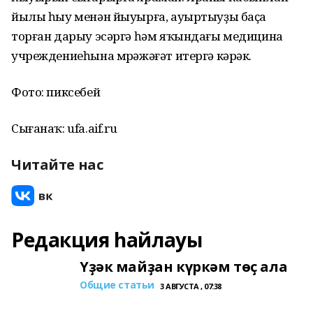
йылы һыу менән йыуырға, ауыртыуҙы баҫа
торған дарыу эсәргә һәм яҡындағы медицина
учреждениеһына мөрәжәғәт итергә кәрәк.
Фото: пиксебей
Сығанаҡ: ufa.aif.ru
Читайте нас
Редакция һайлауы
Үҙәк майҙан күркәм төҫ ала
Общие статьи
3 АВГУСТА , 07:38