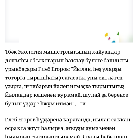
Төбәк Экология министрлығының хайуандар
донъяһы объекттарын һаҡлау бүлеге башлығы
урынбаҫары Глеб Егоров: "Йылан, һеҙ уларҙы
тоторға тырышһағыҙ сағасаҡк, уны ситләтеп
у:ырға, иғтибарын йәлеп итмәҫкә тырышығыҙ.
Йыландар кешенән ҡурҡмай, шулай ҙа беренсе
булып үҙҙәре һөжүм итмәй”, - ти.
Глеб Егоров һүҙҙәренә ҡарағанда, йылан саҡҡан
осраҡта жгут һалырға, ағыуҙы ауыз менән
һыуырып сығарырға ярамай. Яраны һабынлап