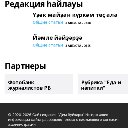
Редакция һайлауы
Үҙәк майҙан күркәм төҫ ала
Общие статьи
3 АВГУСТА , 07:38
Йәмле йәйҙәрҙә
Общие статьи
3 АВГУСТА , 06:25
Партнеры
Фотобанк
Рубрика "Еда и
журналистов РБ
напитки"
© 2020-2026 Сайт издания "Дим буйзары" Копирование
информации сайта разрешено только с письменного согласия
администрации.