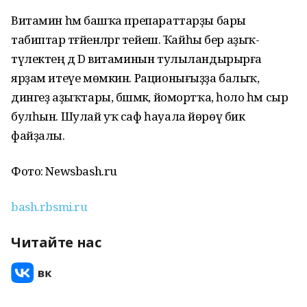
Витамин һәм башҡа препараттарҙы бары
табиптар тәғәйенләргә тейеш. Ҡайһы бер аҙыҡ-
түлектең дә D витаминын тулыландырырға
ярҙам итеүе мөмкин. Рационығыҙҙа балыҡ,
дингеҙ аҙыҡтары, бәшмәк, йомортҡа, һоло һәм сыр
булһын. Шулай уҡ саф һауала йөрөү бик
файҙалы.
Фото: Newsbash.ru
bash.rbsmi.ru
Читайте нас