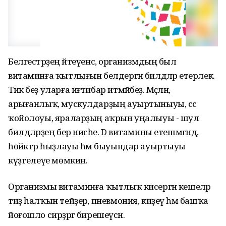
Белгестәрҙең әйтеүенсә, организмдың был
витаминға ҡытлығын белдергән билдәләр етерлек.
Тик беҙ уларға иғтибар итмәйбеҙ. Мәҫәлән,
арығанлыҡ, мускулдарҙың ауыртыныуы, сәс
ҡойолоуы, яраларҙың аҡрын уңалыуы - шул
билдәләрҙең бер нисәһе. D витамины етешмәгәндә,
һөйәктәр һыҙлауы һәм быуындар ауыртыуы
күҙәтелеүе мөмкин.
Организмы витаминға ҡытлыҡ кисергән кешеләр
тиҙ һалҡын тейҙерә, пневмония, киҙеү һәм башҡа
йоғошло сирҙәргә бирешеүсән.