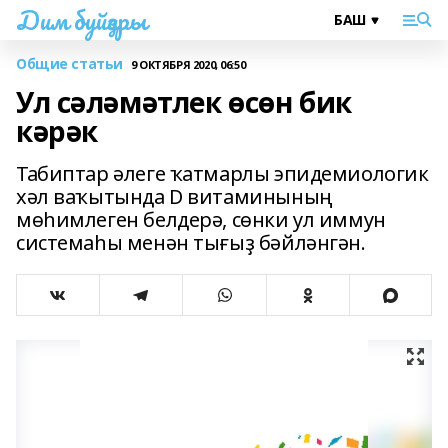
Дим буйҙары
Общие статьи
9 ОКТЯБРЯ 2020, 06:50
Ул сәләмәтлек өсөн бик
кәрәк
Табиптар әлеге ҡатмарлы эпидемиологик
хәл ваҡытында D витаминының
мөһимлеген белдерә, сөнки ул иммун
системаһы менән тығыҙ бәйләнгән.