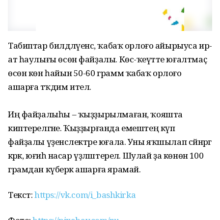
Табиптар билдәләүенсә, ҡабаҡ орлоғо айырыуса ир-
ат һаулығы өсөн файҙалы. Көс-ҡеүәтте юғалтмаҫ
өсөн көн һайын 50-60 грамм ҡабаҡ орлоғо
ашарға тәҡдим ителә.
Иң файҙалыһы – ҡыҙҙырылмаған, ҡояшта
киптерелгәне. Ҡыҙҙырғанда емештең күп
файҙалы үҙенсәлектәре юғала. Уны яҡшылап сәйнәргә
кәрәк, юғиһә насар үҙләштерелә. Шулай ҙа көнөнә 100
грамдан күберәк ашарға ярамай.
Текст:
https://vk.com/i_bashkirka