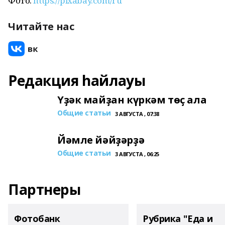
Фото:
https://pixabay.com/ru
Читайте нас
Редакция һайлауы
Үҙәк майҙан күркәм төҫ ала
Общие статьи
3 АВГУСТА , 07:38
Йәмле йәйҙәрҙә
Общие статьи
3 АВГУСТА , 06:25
Партнеры
Фотобанк
Рубрика "Еда и