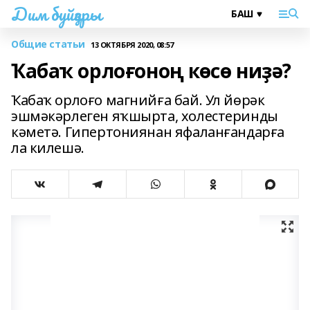
Дим буйҙары
Общие статьи
13 ОКТЯБРЯ 2020, 08:57
Ҡабаҡ орлоғоноң көсө ниҙә?
Ҡабаҡ орлоғо магнийға бай. Ул йөрәк
эшмәкәрлеген яҡшырта, холестеринды
кәметә. Гипертониянан яфаланғандарға
ла килешә.