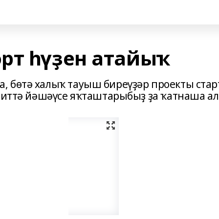
рт һүҙен атайыҡ
 бөтә халыҡ тауыш биреүҙәр проекты стар
ситтә йәшәүсе яҡташтарыбыҙ ҙа ҡатнаша ал