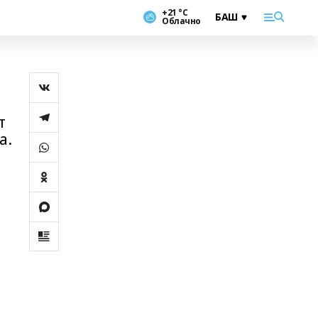
+21 °С
Облачно
т
а.