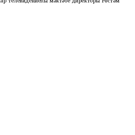
лар телевидениеһы мәктәбе директоры Рөстәм