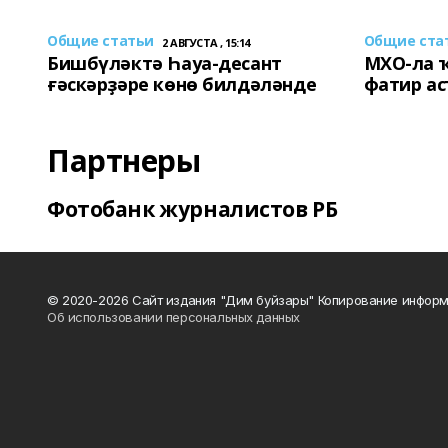
Общие статьи
Общие ста
2 АВГУСТА , 15:14
Бишбүләктә Һауа-десант
МХО-ла 
ғәскәрҙәре көнө билдәләнде
фатир а
Партнеры
Фотобанк журналистов РБ
© 2020-2026 Сайт издания "Дим буйзары" Копирование информ
Об использовании персональных данных