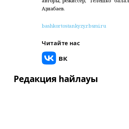
авторы, режиссер, "Телешко" бала
Аҙнабаев.
bashkortostankyzy.rbsmi.ru
Читайте нас
Редакция һайлауы