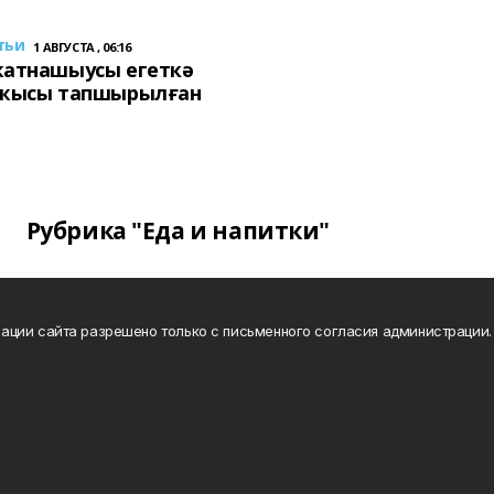
тьи
1 АВГУСТА , 06:16
ҡатнашыусы егеткә
сҡысы тапшырылған
Рубрика "Еда и напитки"
ации сайта разрешено только с письменного согласия администрации.