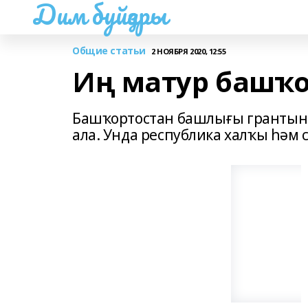
Дим буйҙары
Общие статьи
2 НОЯБРЯ 2020, 12:55
Иң матур башҡо
Башҡортостан башлығы грантына,
ала. Унда республика халҡы һәм 