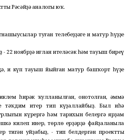
ттың Рәсәйҙә аналогы юҡ.
тнашыусылар туған телебеҙҙәге иң матур һүҙҙе
ҙ - 22 ноябрҙә иғлан ителәсәк һәм тауыш биреү
дә, иң күп тауыш йыйған матур башҡорт һүҙе
иклем һирәк ҡулланылған, онотолған, әммә
ҙе тәҡдим итер тип күҙаллайбыҙ. Был иһә
турлығын күрергә һәм тарихын белергә ярҙам
ешкә килеп инер, төрлө ерҙәрҙә файҙаланыла
р тигән уйҙабыҙ, - тип белдергән проекттың