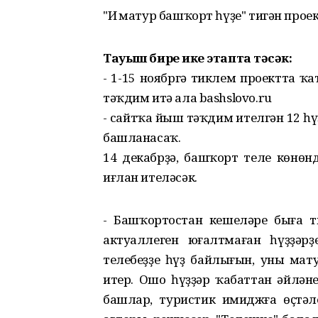
"Иң матур башҡорт һүҙе" тигән проек
Тауыш биреү ике этапта үтәсәк:
- 1-15 ноябргә тиклем проектта ҡа
тәҡдим итә ала bashslovo.ru
- сайтҡа йыш тәҡдим ителгән 12 һү
башланасаҡ.
14 декабрҙә, башҡорт теле көнөн
иғлан ителәсәк.
- Башҡортостан кешеләре быға т
актуаллеген юғалтмаған һүҙҙәр
телебеҙҙең һүҙ байлығын, уның ма
итер. Ошо һүҙҙәр ҡабаттан әйлән
башлар, туристик имиджға өҫтәле