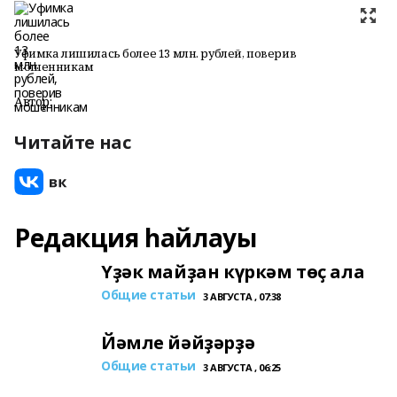
Уфимка лишилась более 13 млн. рублей, поверив
мошенникам
Автор:
Читайте нас
Редакция һайлауы
Үҙәк майҙан күркәм төҫ ала
Общие статьи
3 АВГУСТА , 07:38
Йәмле йәйҙәрҙә
Общие статьи
3 АВГУСТА , 06:25