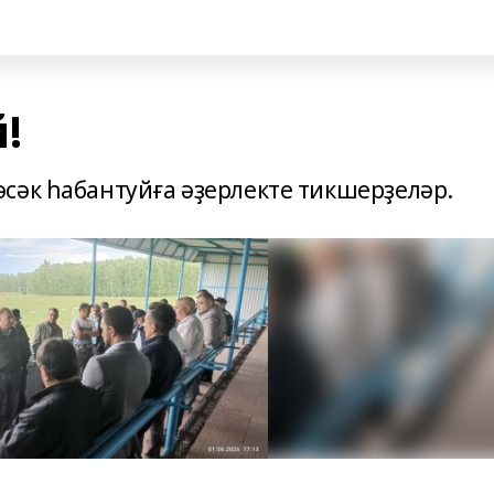
!
сәк һабантуйға әҙерлекте тикшерҙеләр.