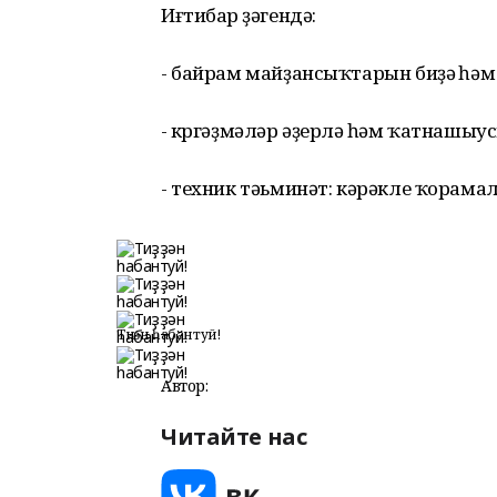
Иғтибар үҙәгендә:
- байрам майҙансыҡтарын биҙәү һә
- күргәҙмәләр әҙерләү һәм ҡатнаш
- техник тәьминәт: кәрәкле ҡорама
Тиҙҙән һабантуй!
Автор:
Читайте нас