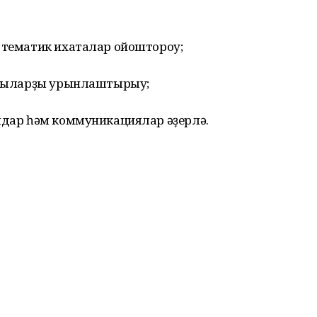
м тематик ихаталар ойоштороу;
ыусыларҙы урынлаштырыу;
лдар һәм коммуникациялар әҙерләү.