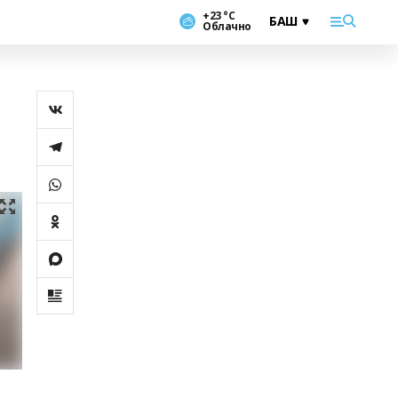
+23 °С
Облачно