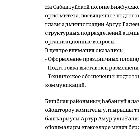
На Сабантуйской поляне Бижбулякс
оргкомитета, посвящённое подготов
главы администрации Артур Галеев
структурных подразделений адми
организационные вопросы.
В центре внимания оказались:
- Оформление праздничных площадо
- Подготовка выставок и размещени
- Техническое обеспечение: подгот
коммуникаций.
Бишбүләк районының һабантуй яла
ойоштороу комитеты ултырышы үт
башҡарыусы Артур Амур улы Ғәлиев
ойошмалары етәкселәре менән берл