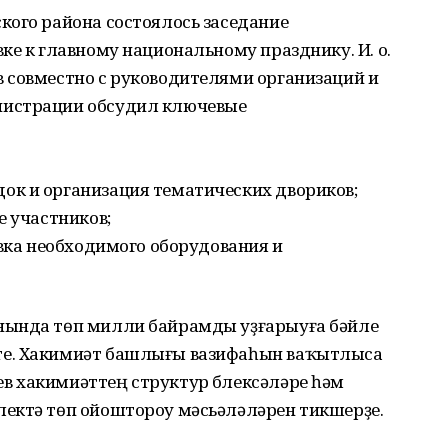
кого района состоялось заседание
ке к главному национальному празднику. И. о.
 совместно с руководителями организаций и
нистрации обсудил ключевые
к и организация тематических двориков;
е участников;
овка необходимого оборудования и
нында төп милли байрамды уҙғарыуға бәйле
те. Хакимиәт башлығы вазифаһын ваҡытлыса
 хакимиәттең структур бүлексәләре һәм
ектә төп ойоштороу мәсьәләләрен тикшерҙе.