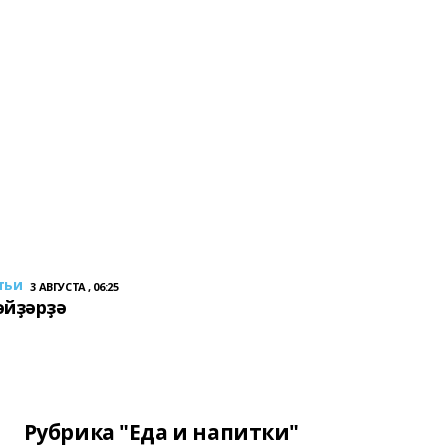
тьи
3 АВГУСТА , 06:25
әйҙәрҙә
Рубрика "Еда и напитки"