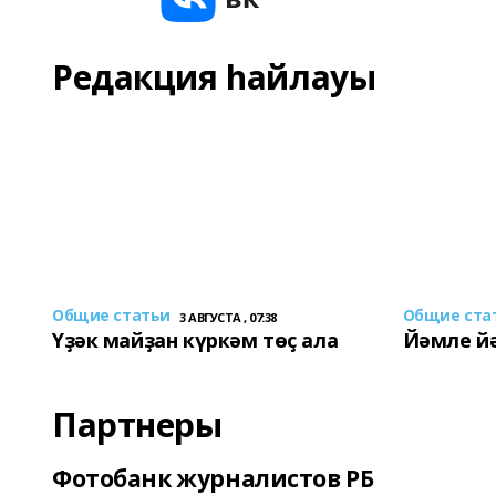
Редакция һайлауы
Общие статьи
Общие ста
3 АВГУСТА , 07:38
Үҙәк майҙан күркәм төҫ ала
Йәмле й
Партнеры
Фотобанк журналистов РБ