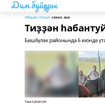
Дим буйҙары
Общие статьи
3 ИЮНЯ , 08:03
Тиҙҙән һабантуй
Бишбүләк районында 6 июндә үтә
Тиҙҙән һабантуй!