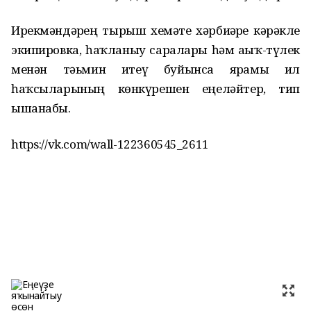
Ирекмәндәрҙең тырыш хеҙмәте хәрбиҙәрҙе кәрәкле
экипировка, һаҡланыу саралары һәм аҙыҡ-түлек
менән тәьмин итеү буйынса ярҙамы ил
һаҡсыларының көнкүрешен еңеләйтер, тип
ышанабыҙ.
https://vk.com/wall-122360545_2611