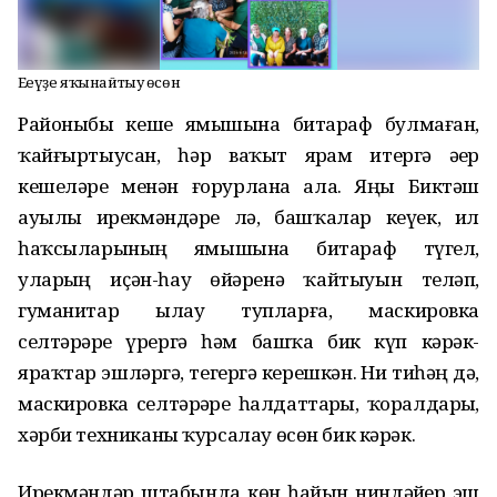
Еңеүҙе яҡынайтыу өсөн
Районыбыҙ кеше яҙмышына битараф булмаған,
ҡайғыртыусан, һәр ваҡыт ярҙам итергә әҙер
кешеләре менән ғорурлана ала. Яңы Биктәш
ауылы ирекмәндәре лә, башҡалар кеүек, ил
һаҡсыларының яҙмышына битараф түгел,
уларҙың иҫән-һау өйҙәренә ҡайтыуын теләп,
гуманитар ылау тупларға, маскировка
селтәрҙәре үрергә һәм башҡа бик күп кәрәк-
яраҡтар эшләргә, тегергә керешкән. Ни тиһәң дә,
маскировка селтәрҙәре һалдаттарҙы, ҡоралдарҙы,
хәрби техниканы ҡурсалау өсөн бик кәрәк.
Ирекмәндәр штабында көн һайын ниндәйҙер эш