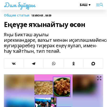
Дим буйҙары
Общие статьи
18 ИЮНЯ , 04:09
Еңеүҙе яҡынайтыу өсөн
Яңы Биктәш ауылы
ирекмәндәре, ваҡыт менән иҫәпләшмәйенс
яугирҙәребеҙ тиҙерәк еңеү яулап, имен-
һау ҡайтһын, тип теләй.