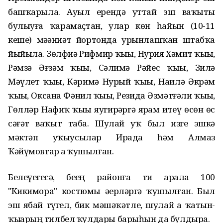
башҡарыла. Ауыл ерендә уттай эш ваҡыты
булыуға ҡарамаҫтан, улар көн һайын (10-11
кеше) мәҙәниәт йортонда урынлашҡан штабҡа
йыйыла. Зөлфиә Рифмир ҡыҙы, Нурия Хәмит ҡыҙы,
Рәмзә Әғзәм ҡыҙы, Сәлимә Рәйес ҡыҙы, Зилә
Мәүлет ҡыҙы, Кәримә Нурый ҡыҙы, Наилә Әкрәм
ҡыҙы, Оксана Фәнил ҡыҙы, Резида Әзмәтғәли ҡыҙы,
Гөлләр Нафиҡ ҡыҙы яугирҙәргә ярҙам итеү өсөн өс
сәғәт ваҡыт таба. Шулай уҡ был изге эшкә
мәктәп уҡыусылар Ирада һәм Алмаз
Ҡәйүмовтар ҙа ҡушылған.
Белеүегеҙсә, беҙҙең районға тиҙ арала 100
"Кикимора" костюмы әҙерләргә ҡушылған. Был
эш ябай түгел, бик мәшәҡәтле, шулай ҙа ҡатын-
ҡыҙҙарҙың тилбел ҡулдары барыһын да булдыра.