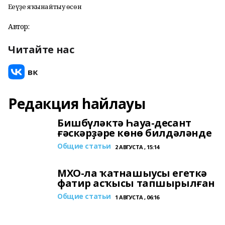
Еңеүҙе яҡынайтыу өсөн
Автор:
Читайте нас
Редакция һайлауы
Бишбүләктә Һауа-десант
ғәскәрҙәре көнө билдәләнде
Общие статьи
2 АВГУСТА , 15:14
МХО-ла ҡатнашыусы егеткә
фатир асҡысы тапшырылған
Общие статьи
1 АВГУСТА , 06:16