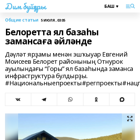
Дим буйҙары
Общие статьи
5 ИЮЛЯ , 03:05
Белоретта ял базаһы
замансаға әйләнде
Дәүләт ярҙамы менән эшҡыуар Евгений
Моисеев Белорет районының Отнурок
ауылындағы “Горы” ял базаһында заманса
инфраструктура булдырҙы.
#Национальныепроекты#регпроекты#нацп