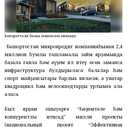
Белоретта ял базаһы замансаға әйләнде
Башҡортостан микрокредит компанияһынан 2,4
миллион һумлыҡ ташламалы займ ярҙамында
базала ғаилә һәм әүҙем ял итеү өсөн заманса
инфраструктура булдырыласаҡ: балалар һәм
спорт майҙансыҡтары барлыҡҡа киләсәк, ә ҡунаҡтар
квадроцикл һәм велосипедтарҙы ҡуртымға ала
аласаҡ.
Был ярҙам эшҡыуарға “Һөҙөмтәле һәм
конкурентлы иҡтисад” милли проекты
(национальный проект “Эффективная