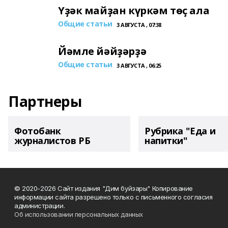
Үҙәк майҙан күркәм төҫ ала
Общие статьи
3 АВГУСТА , 07:38
Йәмле йәйҙәрҙә
Общие статьи
3 АВГУСТА , 06:25
Партнеры
Фотобанк
Рубрика "Еда и
журналистов РБ
напитки"
© 2020-2026 Сайт издания "Дим буйзары" Копирование
информации сайта разрешено только с письменного согласия
администрации.
Об использовании персональных данных