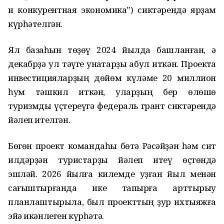
и конкурентная экономика”) сиктәрендә ярҙам
күрһәтелгән.
Ял базаһын төҙөү 2024 йылда башланған, ә
декабрҙә ул тәүге ҡунаҡтарҙы ҡабул иткән. Проектҡа
инвестицияларҙың дөйөм күләме 20 миллион
һум тәшкил иткән, уларҙың бер өлөшө
туризмды үҫтереүгә федераль грант сиктәрендә
йәлеп ителгән.
Бөгөн проект командаһы бөтә Рәсәйҙән һәм сит
илдәрҙән туристарҙы йәлеп итеү өҫтөндә
эшләй. 2026 йылға килемде уҙған йыл менән
сағыштырғанда ике тапҡырға арттырыу
планлаштырыла, был проекттың ҙур ихтыяжға
эйә икәнлеген күрһәтә.