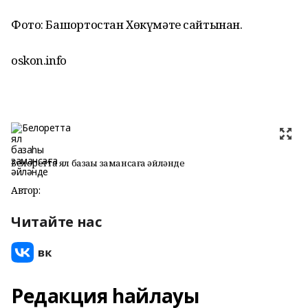
Фото: Башҡортостан Хөкүмәте сайтынан.
oskon.info
Белоретта ял базаһы замансаға әйләнде
Автор:
Читайте нас
Редакция һайлауы