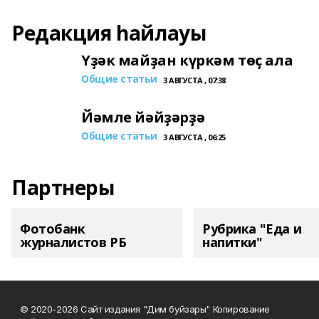
Редакция һайлауы
Үҙәк майҙан күркәм төҫ ала
Общие статьи
3 АВГУСТА , 07:38
Йәмле йәйҙәрҙә
Общие статьи
3 АВГУСТА , 06:25
Партнеры
Фотобанк
Рубрика "Еда и
журналистов РБ
напитки"
© 2020-2026 Сайт издания "Дим буйзары" Копирование