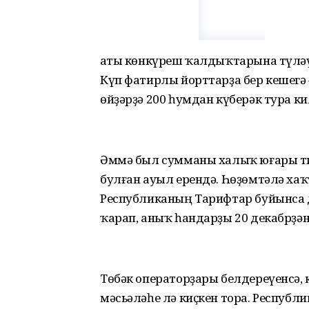
Ҡаты көнкүреш ҡалдыҡтарына түләү
Күп фатирлы йорттарҙа бер кешегә
өйҙәрҙә 200 һумдан күберәк тура ки
Әммә был сумманы халыҡ юғары ти
булған ауыл ерендә. Һөҙөмтәлә ха
Республиканың Тарифтар буйынса д
ҡарап, аныҡ һандарҙы 20 декабрҙән
Төбәк операторҙары белдереүенсә
мәсьәләһе лә киҫкен тора. Республ