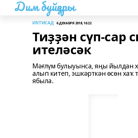
Дим буйҙары
ИҠТИСАД
6 ДЕКАБРЯ 2018, 16:22
Тиҙҙән сүп-сар 
ителәсәк
Мәғлүм булыуынса, яңы йылдан 
алып китеп, эшкәрткән өсөн хаҡ
ябыла.