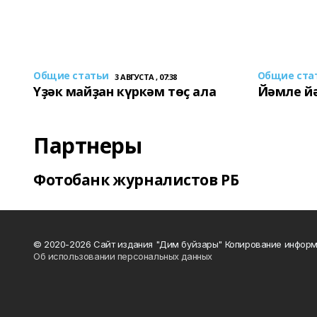
Общие статьи
Общие ста
3 АВГУСТА , 07:38
Үҙәк майҙан күркәм төҫ ала
Йәмле й
Партнеры
Фотобанк журналистов РБ
© 2020-2026 Сайт издания "Дим буйзары" Копирование информ
Об использовании персональных данных