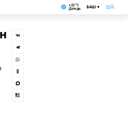
+22 °С
Дождь
ан
р