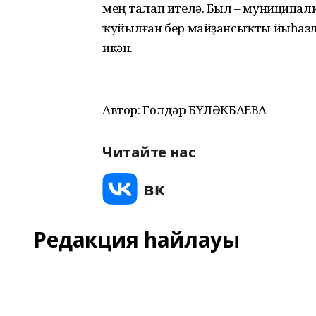
мең талап ителә. Был – муниципал
ҡуйылған бер майҙансыҡты йыһазл
икән.
Автор: Гөлдәр БҮЛӘКБАЕВА
Читайте нас
Редакция һайлауы