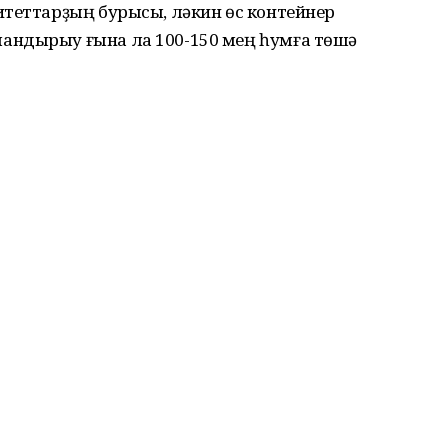
итеттарҙың бурысы, ләкин өс контейнер
андырыу ғына ла 100-150 мең һумға төшә