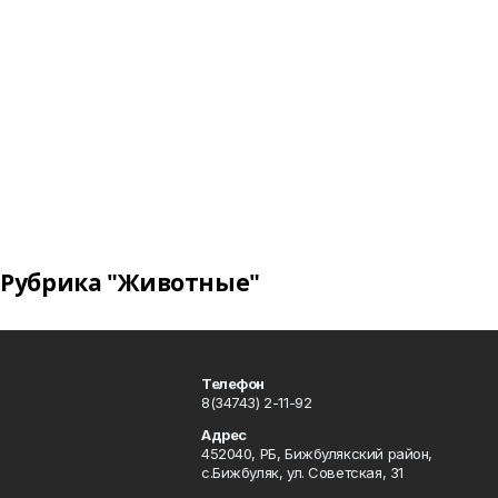
Рубрика "Животные"
Телефон
8(34743) 2-11-92
Адрес
452040, РБ, Бижбулякский район,
с.Бижбуляк, ул. Советская, 31