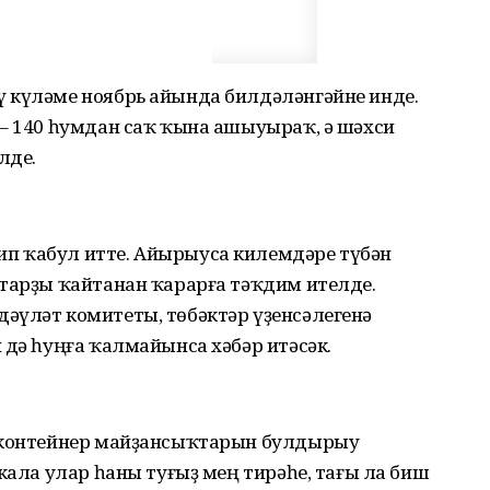
 күләме ноябрь айында билдәләнгәйне инде.
 – 140 һумдан саҡ ҡына ашыуыраҡ, ә шәхси
лде.
п ҡабул итте. Айырыуса килемдәре түбән
ҡтарҙы ҡайтанан ҡарарға тәҡдим ителде.
әүләт комитеты, төбәктәр үҙенсәлегенә
 дә һуңға ҡалмайынса хәбәр итәсәк.
, контейнер майҙансыҡтарын булдырыу
икала улар һаны туғыҙ мең тирәһе, тағы ла биш