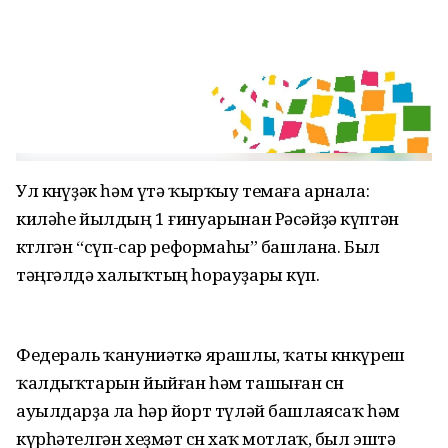
Ул көнүҙәк һәм үтә ҡырҡыу темаға арнала:
киләһе йылдың 1 ғинуарынан Рәсәйҙә күптән
көтөлгән “сүп-сар реформаһы” башлана. Был
тәңгәлдә халыҡтың һорауҙары күп.
Федераль ҡануниәткә ярашлы, ҡаты көнкүреш
ҡалдыҡтарын йыйған һәм ташыған өсөн
ауылдарҙа ла һәр йорт түләй башлаясаҡ һәм
күрһәтелгән хеҙмәт өсөн хаҡ мотлаҡ, был эштә