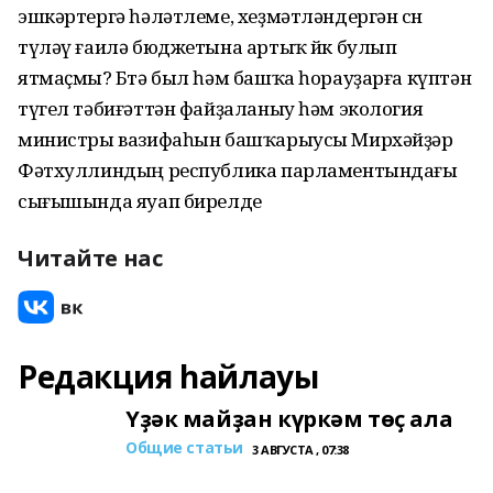
эшкәртергә һәләтлеме, хеҙмәтләндергән өсөн
түләү ғаилә бюджетына артыҡ йөк булып
ятмаҫмы? Бөтә был һәм башҡа һорауҙарға күптән
түгел тәбиғәттән файҙаланыу һәм экология
министры вазифаһын башҡарыусы Мирхәйҙәр
Фәтхуллиндың республика парламентындағы
сығышында яуап бирелде
Читайте нас
Редакция һайлауы
Үҙәк майҙан күркәм төҫ ала
Общие статьи
3 АВГУСТА , 07:38