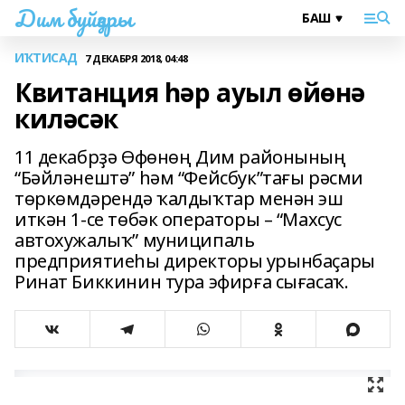
Дим буйҙары
ИҠТИСАД
7 ДЕКАБРЯ 2018, 04:48
Квитанция һәр ауыл өйөнә
киләсәк
11 декабрҙә Өфөнөң Дим районының
“Бәйләнештә” һәм “Фейсбук”тағы рәсми
төркөмдәрендә ҡалдыҡтар менән эш
иткән 1-се төбәк операторы – “Махсус
автохужалыҡ” муниципаль
предприятиеһы директоры урынбаҫары
Ринат Биккинин тура эфирға сығасаҡ.