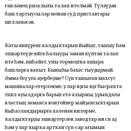
ғаиләнең ризалығы талап ителмәй. Түләүҙән
баш тартыусылар менән суд приставтары
шөғөлләнәсәк.
Ҡаты көнкүреш ҡалдыҡтарын йыйыу, ташыу һәм
эшкәртеүҙе яйға һалыуҙы заман күптән талап
итә һәм, ниһайәт, уны тормошҡа ашыра
башларға ваҡыт. Быныһы бәхәс тыуҙырмай.
Әммә беҙ уға әҙербеҙме? Сүп ташыған махсус
машиналар етерлекме, улар яҙғы-көҙгө бысраҡта
төпкөл ауылдарға барып етә алырмы, урындағы
властың заманса контейнер майҙансыҡтарын
йыһазландырырға хәленән килерме,
ҡалдыҡтарҙы эшкәртерлек заводтар ни өсөн аҙ
һәм улар ҡырҡа артҡан сүп-сар ағымын