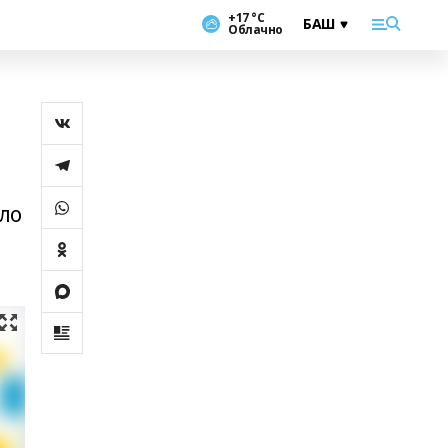
+17 °С
Облачно
ло