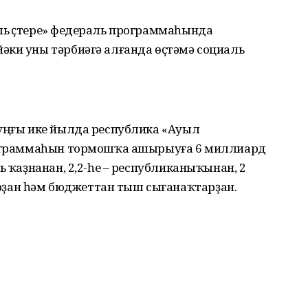
ь үҫтереү» федераль программаһында
әки уны тәрбиәгә алғанда өҫтәмә социаль
һуңғы ике йылда республика «Ауыл
программаһын тормошҡа ашырыуға 6 миллиард
ь ҡаҙнанан, 2,2-һе – республиканыҡынан, 2
ҙан һәм бюджеттан тыш сығанаҡтарҙан.