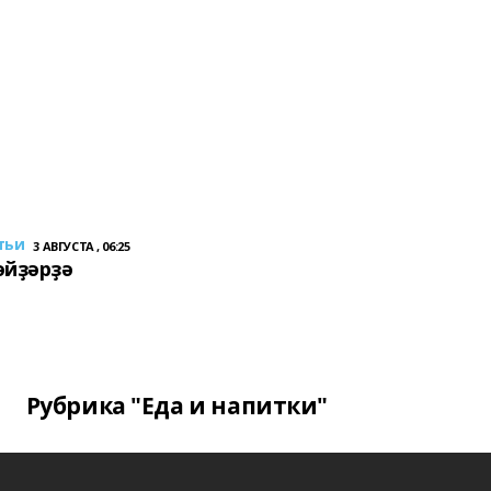
тьи
3 АВГУСТА , 06:25
әйҙәрҙә
Рубрика "Еда и напитки"