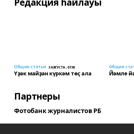
Редакция һайлауы
Общие статьи
Общие ста
3 АВГУСТА , 07:38
Үҙәк майҙан күркәм төҫ ала
Йәмле й
Партнеры
Фотобанк журналистов РБ