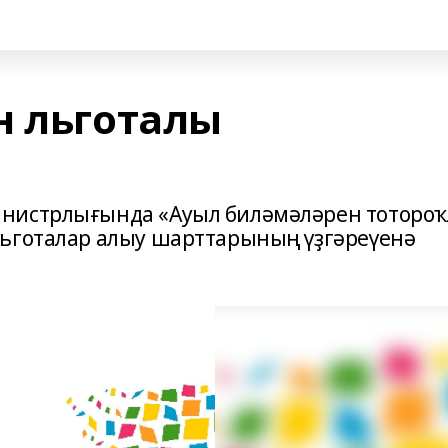
н льготалы
нистрлығында «Ауыл биләмәләрен тотороҡ
льготалар алыу шарттарының үҙгәреүенә