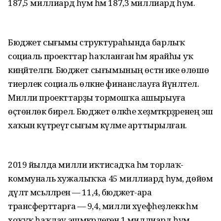
187,5 миллиард һум һәм 187,3 миллиард һум.
Бюджет сығымы структураһында барлыҡ
социаль проекттар һаҡланған һәм ярайһы уҡ
киңәйтелгән. Бюджет сығымының өстән ике өлөшө
тиерлек социаль өлкәне финанслауға йүнәлтелә.
Милли проекттарҙы тормошҡа ашырыуға
өҫтөнлөк бирелә. Бюджет өлкәһе хеҙмәткәрҙәренең эш
хаҡын күтәреүгә сығым күләме арттырылған.
2019 йылда милли иҡтисадҡа һәм торлаҡ-
коммуналь хужалыҡҡа 45 миллиард һум, дөйөм
дәүләт мәсьәләләренә — 11,4, бюджет-ара
трансферттарға — 9,4, милли хәүефһеҙлеккә һәм
хоҡуҡ һаҡлау эшмәкәрлегенә 1 миллиард һум