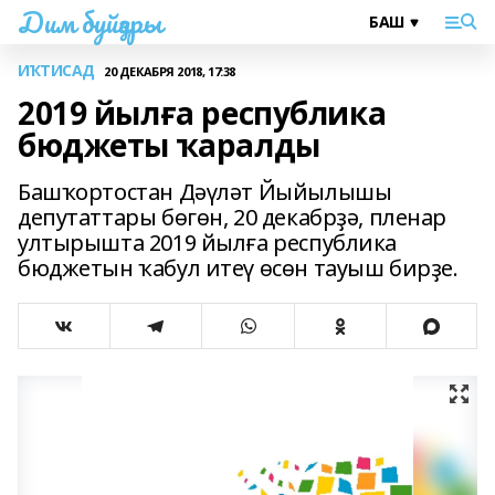
Дим буйҙары
ИҠТИСАД
20 ДЕКАБРЯ 2018, 17:38
2019 йылға республика
бюджеты ҡаралды
Башҡортостан Дәүләт Йыйылышы
депутаттары бөгөн, 20 декабрҙә, пленар
ултырышта 2019 йылға республика
бюджетын ҡабул итеү өсөн тауыш бирҙе.