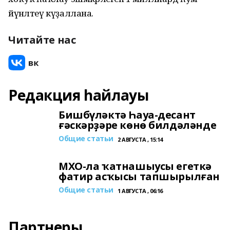
йүнәлтеү күҙаллана.
Читайте нас
Редакция һайлауы
Бишбүләктә Һауа-десант
ғәскәрҙәре көнө билдәләнде
Общие статьи
2 АВГУСТА , 15:14
МХО-ла ҡатнашыусы егеткә
фатир асҡысы тапшырылған
Общие статьи
1 АВГУСТА , 06:16
Партнеры