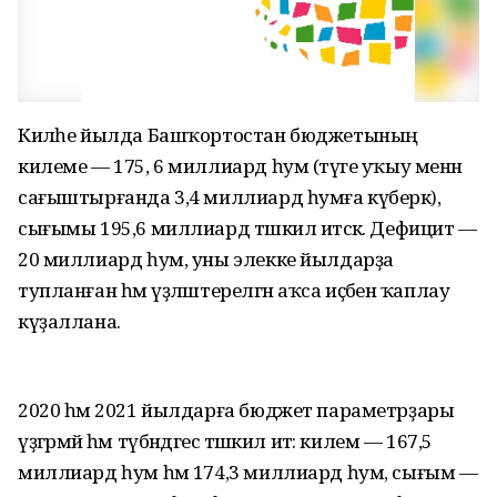
Киләһе йылда Башҡортостан бюджетының
килеме — 175, 6 миллиард һум (тәүге уҡыу менән
сағыштырғанда 3,4 миллиард һумға күберәк),
сығымы 195,6 миллиард тәшкил итәсәк. Дефицит —
20 миллиард һум, уны элекке йылдарҙа
тупланған һәм үҙләштерелгән аҡса иҫәбенә ҡаплау
күҙаллана.
2020 һәм 2021 йылдарға бюджет параметрҙары
үҙгәрмәй һәм түбәндәгесә тәшкил итә: килем — 167,5
миллиард һум һәм 174,3 миллиард һум, сығым —