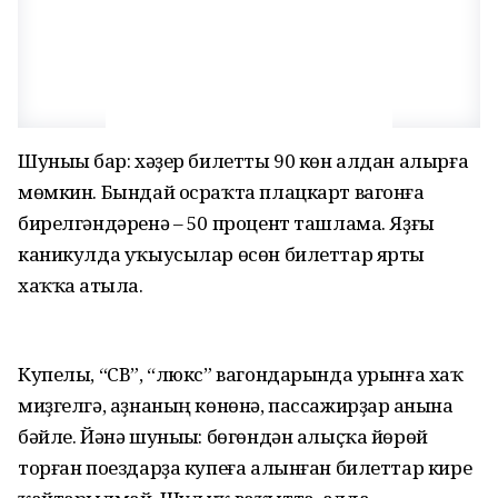
Шуныһы бар: хәҙер билетты 90 көн алдан алырға
мөмкин. Бындай осраҡта плацкарт вагонға
бирелгәндәренә – 50 процент ташлама. Яҙғы
каникулда уҡыусылар өсөн билеттар ярты
хаҡҡа һатыла.
Купелы, “СВ”, “люкс” вагондарында урынға хаҡ
миҙгелгә, аҙнаның көнөнә, пассажирҙар һанына
бәйле. Йәнә шуныһы: бөгөндән алыҫҡа йөрөй
торған поездарҙа купеға алынған билеттар кире