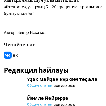
ҡайтарылмай. Шул уҡ ваҡытта, алда
әйтелгәнсә, уларҙың 5 – 20 процентҡа арзаныраҡ
булыуы көтөлә.
Автор: Венер Исхаҡов.
Читайте нас
Редакция һайлауы
Үҙәк майҙан күркәм төҫ ала
Общие статьи
3 АВГУСТА , 07:38
Йәмле йәйҙәрҙә
Общие статьи
3 АВГУСТА , 06:25