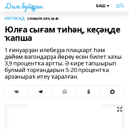
Дим буйҙары
ИҠТИСАД
3 ЯНВАРЯ 2019, 06:49
Юлға сығам тиһәң, кеҫәңде
ҡапша
1 ғинуарҙан илебеҙҙә плацкарт һәм
дөйөм вагондарҙа йөрөү өсөн билет хаҡы
3,9 процентҡа артты. Ә кире тапшырып
булмай торғандарын 5-20 процентҡа
арзаныраҡ итеү ҡаралған.