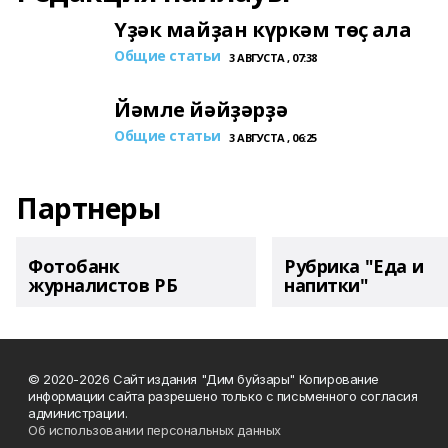
Үҙәк майҙан күркәм төҫ ала
Общие статьи
3 АВГУСТА , 07:38
Йәмле йәйҙәрҙә
Общие статьи
3 АВГУСТА , 06:25
Партнеры
Фотобанк
Рубрика "Еда и
журналистов РБ
напитки"
© 2020-2026 Сайт издания "Дим буйзары" Копирование
информации сайта разрешено только с письменного согласия
администрации.
Об использовании персональных данных