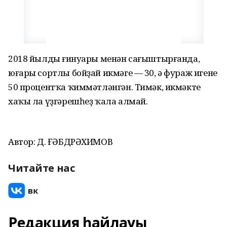
2018 йылдың ғинуары менән сағыштырғанда,
юғары сортлы бойҙай икмәге — 30, ә фураж игене
50 процентҡа ҡиммәтләнгән. Тимәк, икмәктең
хаҡы ла үҙгәрешһеҙ ҡала алмай.
Автор: Д. ҒӘБДРӘХИМОВ
Читайте нас
Редакция һайлауы