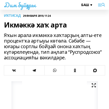
Дим буйҙары
ИҠТИСАД
29 ЯНВАРЯ 2019, 11:24
Икмәккә хаҡ арта
Яҡын арала икмәккә хаҡтарҙың алты-ете
процентҡа артыуы көтөлә. Сәбәбе —
юғары сортлы бойҙай онона хаҡтың
күтәрелеүендә, тип аңлата “Руспродсоюз”
ассоциацияһы вәкилдәре.