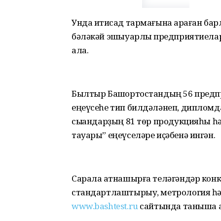
Унда иҡтисад тармағына ҡараған бар
бәләкәй эшҡыуарлыҡ предприятиелар
ала.
Былтыр Башҡортостандың 56 предп
еңеүсеһе тип билдәләнеп, дипломд
сыҡҡандарҙың 81 тѳр продукцияһы һә
тауары” еңеүселәре иҫәбенә ингән.
Сарала ҡатнашырға теләгәндәр кон
стандартлаштырыу, метрология һәм
www.bashtest.ru
сайтында таныша а