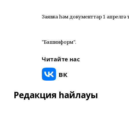
Заявка һәм документтар 1 апрелгә т
"Башинформ".
Читайте нас
Редакция һайлауы