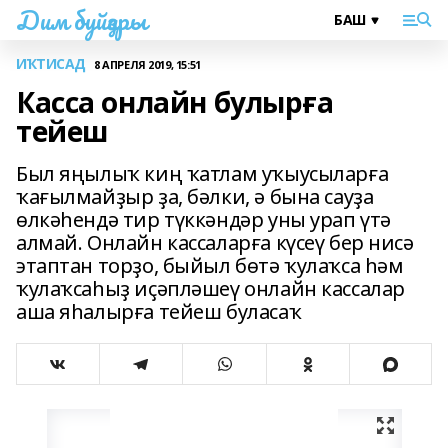
Дим буйҙары
ИҠТИСАД
8 АПРЕЛЯ 2019, 15:51
Касса онлайн булырға
тейеш
Был яңылыҡ киң ҡатлам уҡыусыларға
ҡағылмайҙыр ҙа, бәлки, ә бына сауҙа
өлкәһендә тир түккәндәр уны урап үтә
алмай. Онлайн кассаларға күсеү бер нисә
этаптан торҙо, быйыл бөтә ҡулаҡса һәм
ҡулаҡсаһыҙ иҫәпләшеү онлайн кассалар
аша яһалырға тейеш буласаҡ