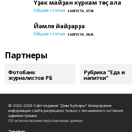
Үҙәк майҙан күркәм төҫ ала
Общие статьи
3 АВГУСТА , 07:38
Йәмле йәйҙәрҙә
Общие статьи
3 АВГУСТА , 06:25
Партнеры
Фотобанк
Рубрика "Еда и
журналистов РБ
напитки"
© 2020-2026 Сайт издания "Дим буйзары" Копирование
информации сайта разрешено только с письменного согласия
администрации.
Об использовании персональных данных
Телефон