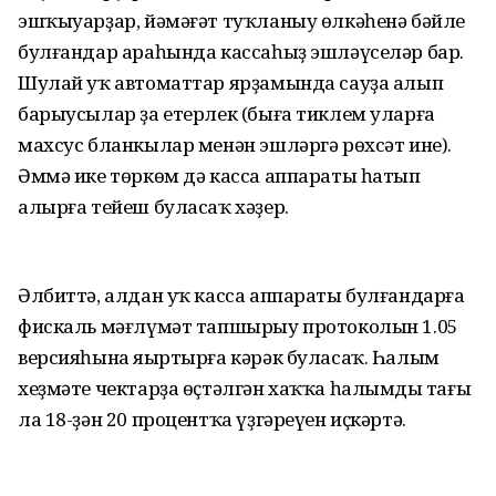
эшҡыуарҙар, йәмәғәт туҡланыу өлкәһенә бәйле
булғандар араһында кассаһыҙ эшләүселәр бар.
Шулай уҡ автоматтар ярҙамында сауҙа алып
барыусылар ҙа етерлек (быға тиклем уларға
махсус бланкылар менән эшләргә рөхсәт ине).
Әммә ике төркөм дә касса аппараты һатып
алырға тейеш буласаҡ хәҙер.
Әлбиттә, алдан уҡ касса аппараты булғандарға
фискаль мәғлүмәт тапшырыу протоколын 1.05
версияһына яңыртырға кәрәк буласаҡ. Һалым
хеҙмәте чектарҙа өҫтәлгән хаҡҡа һалымдың тағы
ла 18-ҙән 20 процентҡа үҙгәреүен иҫкәртә.