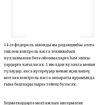
54-се федераль закондың яңы редакцияһы әлегә
тиклем контроль-касса техникаһын
ҡулланмаған бөтә ойошмаларға һәм эшҡы-
уарҙарға ҡағыласаҡ. 1 июлдән ҡулаҡса менән
түләүҙәр, аҡса күсереүҙәр менән иҫәпләшеү
мотлаҡ контроль-касса аппараты ярҙамында
ғына башҡарылырға тейеш буласаҡ.
Хеҙмәткәрҙәргә мохтажлыҡ кисермәгән