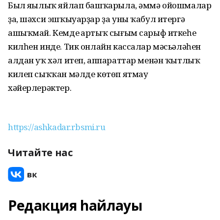
Был яңылыҡ яйлап башҡарыла, әммә ойошмалар
ҙа, шәхси эшҡыуарҙар ҙа уны ҡабул итергә
ашыҡмай. Кемдең артыҡ сығым сарыф иткеһе
килһен инде. Тик онлайн кассалар мәсьәләһен
алдан уҡ хәл итеп, аппараттар менән ҡытлыҡ
килеп сыҡҡан мәлде көтөп ятмау
хәйерлерәктер.
https://ashkadar.rbsmi.ru
Читайте нас
Редакция һайлауы