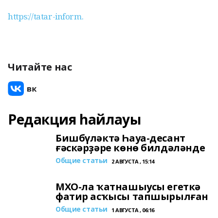
https://tatar-inform.
Читайте нас
Редакция һайлауы
Бишбүләктә Һауа-десант
ғәскәрҙәре көнө билдәләнде
Общие статьи
2 АВГУСТА , 15:14
МХО-ла ҡатнашыусы егеткә
фатир асҡысы тапшырылған
Общие статьи
1 АВГУСТА , 06:16