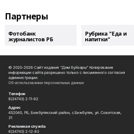
Партнеры
Фотобанк
Рубрика "Еда и
журналистов РБ
напитки"
© 2020-2026 Сайт издания "Дим буйзары" Копирование
информации сайта разрешено только с письменного согласия
администрации.
Об использовании персональных данных
Телефон
8(34743) 2-11-92
Адрес
452040, РБ, Бижбулякский район, с.Бижбуляк, ул. Советская,
31
Рекламная служба
8(34743) 2-12-83