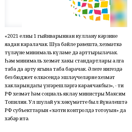
«2021 елның 1 гыйнварыннан куллану кәрзине
яңадан каралачак. Шуңа бәйле рәвештә, хезмәткә
түләүнең минималь күләме дә арттырылачак.
Һәм минималь хезмәт хакы стандартлары алга
таба да арту ягына таба барачак. Әлеге нигездә
без бюджет өлкәсендә эшләүчеләрнең хезмәт
хакларындагы үзгәрешләргә караячакбыз», - ти
РФ хезмәт һәм социаль яклау министры Максим
Топилин. Ул шулай уҡ хөкүмәттең был йүнәлештә
РФ субъекттарын «ҡәтғи контролдә тотоуын» да
хәбәр итә.