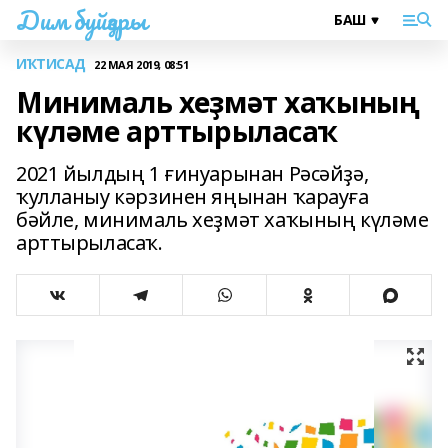
Дим буйҙары
ИҠТИСАД
22 МАЯ 2019, 08:51
Минималь хеҙмәт хаҡының
күләме арттырыласаҡ
2021 йылдың 1 ғинуарынан Рәсәйҙә,
ҡулланыу кәрзинен яңынан ҡарауға
бәйле, минималь хеҙмәт хаҡының күләме
арттырыласаҡ.