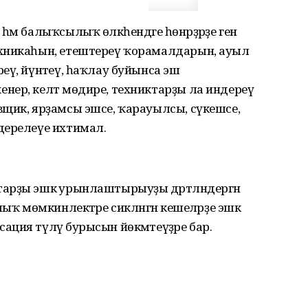
м балыҡсылыҡ өлкәһендәге һөнәрҙәрҙе генә
ехникаһын, етештереү ҡорамалдарын, ауыл
еү, йүнәтеү, һаҡлау буйынса эш
нер, келәт мөдире, техниктарҙы ла индереү
вщик, ярҙамсы эшсе, ҡарауылсы, сүкешсе,
дерелеүе ихтимал.
арҙы эшкә урынлаштырыуҙы дәртләндергән
ыҡ мөмкинлектәре сикләнгән кешеләрҙе эшкә
ция түләү бурысын йөкмәтеүҙәре бар.