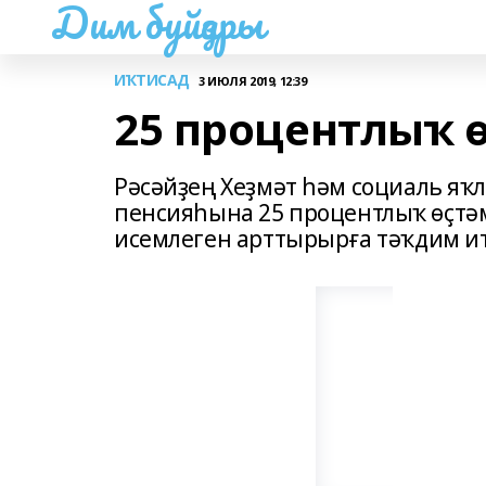
Дим буйҙары
ИҠТИСАД
3 ИЮЛЯ 2019, 12:39
25 процентлыҡ 
Рәсәйҙең Хеҙмәт һәм социаль яҡ
пенсияһына 25 процентлыҡ өҫтәм
исемлеген арттырырға тәҡдим ит