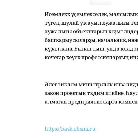
Исемлеккә үҫемлекселек, малсылыҡ һә
түгел, шулай уҡ ауыл хужалығы т
хужалығы объекттарын хеҙмәтләндер
башҡарыусыларҙы, начальник, инже
күҙаллана. Бынан тыш, унда кладо
кочегар кеүек профессияларҙың ин
Әлегә тиклем министрлыҡ инвалидт
закон проектын тәҡдим иткәйне. Һаул
алмаған предприятиеларға компенса
https://bash.rbsmi.ru