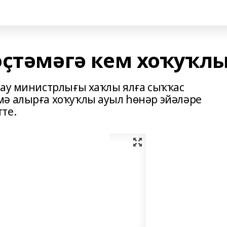
өҫтәмәгә кем хоҡуҡл
лау министрлығы хаҡлы ялға сыҡҡас
ә алырға хоҡуҡлы ауыл һөнәр эйәләре
те.