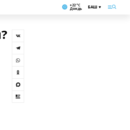
+22 °С
Дождь
ы?