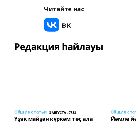
Читайте нас
Редакция һайлауы
Общие статьи
Общие ста
3 АВГУСТА , 07:38
Үҙәк майҙан күркәм төҫ ала
Йәмле й