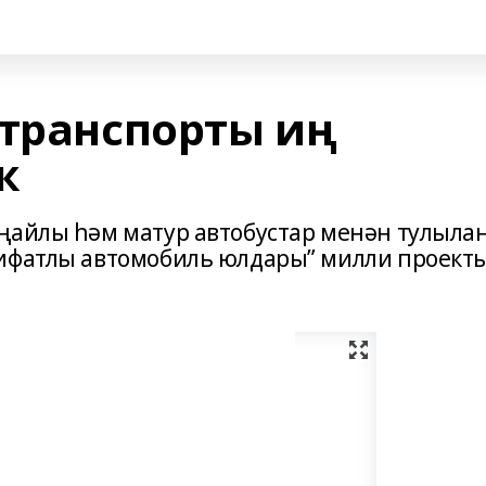
 транспорты иң
ҡ
ңайлы һәм матур автобустар менән тулылан
сифатлы автомобиль юлдары” милли проект