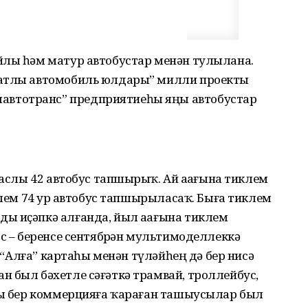
йлы һәм матур автобустар менән тулылана.
фатлы автомобиль юлдары” милли проекты
втотранс” предприятиеһы яңы автобустар
ласлы 42 автобус тапшырҙыҡ. Ай аҙағына тиклем
клем 74 ҙур автобус тапшырыласаҡ. Быға тиклем
ы иҫәпкә алғанда, йыл аҙағына тиклем
юс – беренсе сентябрҙән мультимоделлеккә
р “Алға” картаһы менән түләйһең дә бер нисә
 был бәхетле сәғәткә трамвай, троллейбус,
йһы бер коммерцияға ҡараған ташыусылар был