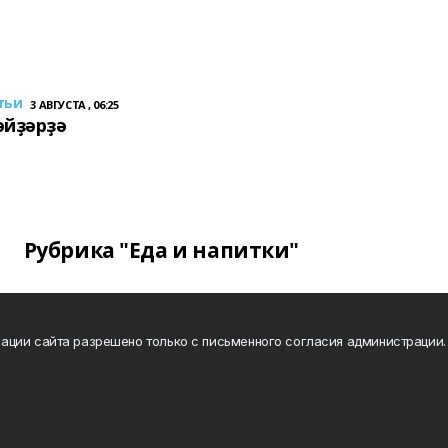
тьи
3 АВГУСТА , 06:25
әйҙәрҙә
Рубрика "Еда и напитки"
ации сайта разрешено только с письменного согласия администрации.