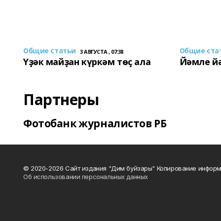
Общие статьи
Общие ста
3 АВГУСТА , 07:38
Үҙәк майҙан күркәм төҫ ала
Йәмле й
Партнеры
Фотобанк журналистов РБ
© 2020-2026 Сайт издания "Дим буйзары" Копирование информ
Об использовании персональных данных