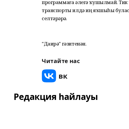
программаға әлегә ҡушылмай. Тик ул
транспорты илдә иң яҡшыһы буласа
селтәрҙәрҙә.
"Даирә" гәзитенән.
Читайте нас
Редакция һайлауы