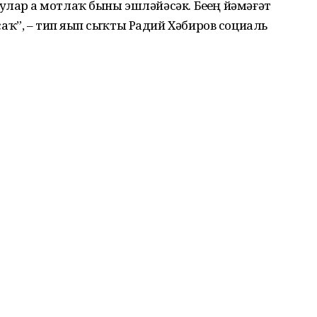
ар ҙа мотлаҡ быны эшләйәсәк. Беҙҙең йәмәғәт
ҡ”, – тип яҙып сыҡты Радий Хәбиров социаль