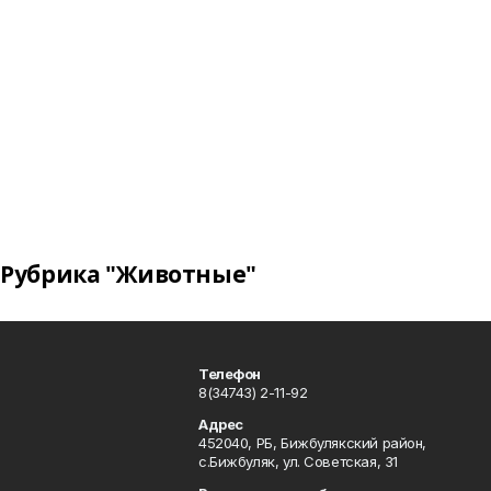
Рубрика "Животные"
Телефон
8(34743) 2-11-92
Адрес
452040, РБ, Бижбулякский район,
с.Бижбуляк, ул. Советская, 31