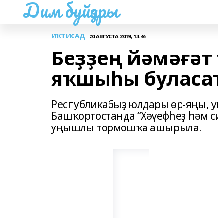
Дим буйҙары
ИҠТИСАД
20 АВГУСТА 2019, 13:46
Беҙҙең йәмәғәт
яҡшыһы буласа
Республикабыҙ юлдары өр-яңы, у
Башҡортостанда “Хәүефһеҙ һәм 
уңышлы тормошҡа ашырыла.