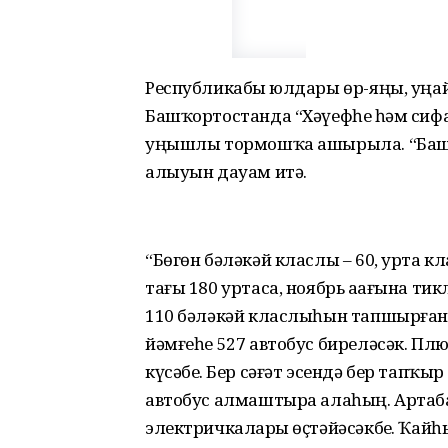
Республикабыҙ юлдары өр-яңы, уңа
Башҡортостанда “Хәүефһеҙ һәм си
уңышлы тормошҡа ашырыла. “Баша
алыуын дауам итә.
“Бөгөн бәләкәй класлы – 60, урта к
тағы 180 уртаса, ноябрь аҙағына ти
110 бәләкәй класлыһын тапшырғанд
йәмғеһе 527 автобус биреләсәк. Пл
күсәбеҙ. Бер сәғәт эсендә бер тапҡы
автобус алмаштыра алаһың. Артабан
электричкаларҙы өҫтәйәсәкбеҙ. Ҡа