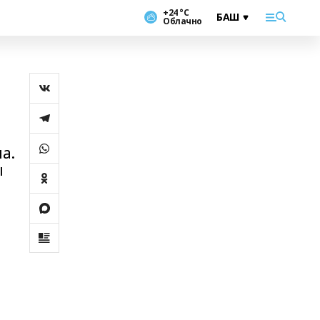
+24 °С
Облачно
а.
ы