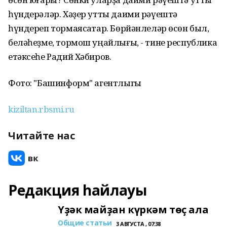
һүндерәләр. Хәҙер утты даими рәүештә
һүндереп тормаясаҡтар. Бөрйәнлеләр өсөн был,
беләһеҙме, тормош уңайлығы, - тине республика
етәксеһе Радий Хәбиров.
Фото: "Башинформ" агентлыгы
kiziltan.rbsmi.ru
Читайте нас
Редакция һайлауы
Үҙәк майҙан күркәм төҫ ала
Общие статьи
3 АВГУСТА , 07:38