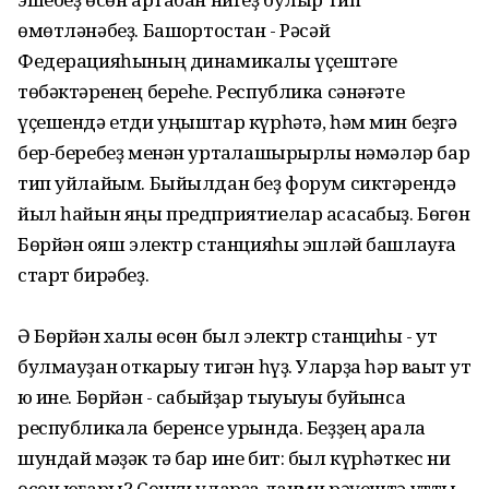
өмөтләнәбеҙ. Башҡортостан - Рәсәй
Федерацияһының динамикалы үҫештәге
төбәктәренең береһе. Республика сәнәғәте
үҫешендә етди уңыштар күрһәтә, һәм мин беҙгә
бер-беребеҙ менән уртаҡлашырырлыҡ нәмәләр бар
тип уйлайым. Быйылдан беҙ форум сиктәрендә
йыл һайын яңы предприятиелар асасаҡбыҙ. Бөгөн
Бөрйән ҡояш электр станцияһы эшләй башлауға
старт бирәбеҙ.
Ә Бөрйән халҡы өсөн был электр станциһы - ут
булмауҙан ҡоткарыу тигән һүҙ. Уларҙа һәр ваҡыт ут
юҡ ине. Бөрйән - сабыйҙар тыуыуы буйынса
республикала беренсе урында. Беҙҙең арала
шундай мәҙәк тә бар ине бит: был күрһәткес ни
өсөн юғары? Сөнки уларҙа даими рәүештә утты