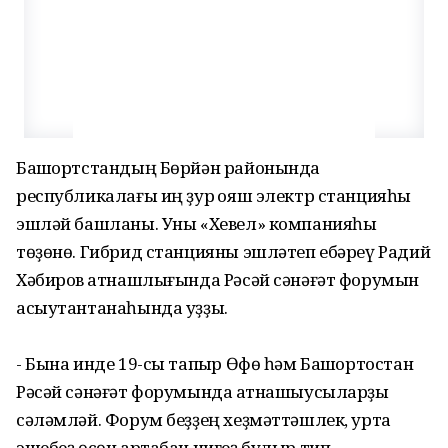
Башҡортстандың Бөрйән районында
республикалағы иң ҙур ҡояш электр станцияһы
эшләй башланы. Уны «Хевел» компанияһы
төҙөнө. Гибрид станцияны эшләтеп ебәреү Радий
Хәбиров ҡатнашлығында Рәсәй сәнәғәт форумын
асыутантанаһында уҙҙы.
- Бына инде 19-сы тапҡыр Өфө һәм Башҡортостан
Рәсәй сәнәғәт форумында ҡатнашыусыларҙы
сәләмләй. Форум беҙҙең хеҙмәттәшлек, уртаҡ
эшебеҙ өсөн артабан нигеҙ булыр тип