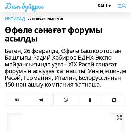
Дим буйҙары
ИҠТИСАД
27 ФЕВРАЛЯ 2020, 09:20
Өфөлә сәнәғәт форумы
асылды
Бөгөн, 26 февралдә, Өфөлә Башҡортостан
Башлығы Радий Хәбиров ВДНХ-Экспо
майҙансығында уҙған XIX Рәсәй сәнәғәт
форумын асыуҙаа ҡатнашты. Уның эшендә
Рәсәй, Германия, Италия, Белоруссиянан
150-нән ашыу компания ҡатнаша.