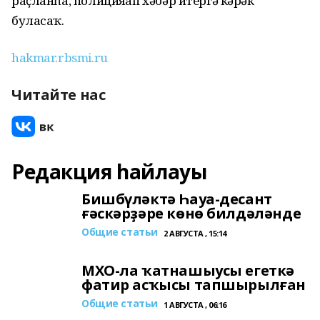
раҫланһа, полицияғап хәбәр итергә кәрәк
буласаҡ.
hakmar.rbsmi.ru
Читайте нас
Редакция һайлауы
Бишбүләктә Һауа-десант
ғәскәрҙәре көнө билдәләнде
Общие статьи
2 АВГУСТА , 15:14
МХО-ла ҡатнашыусы егеткә
фатир асҡысы тапшырылған
Общие статьи
1 АВГУСТА , 06:16