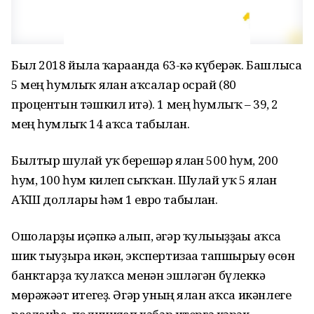
Был 2018 йылға ҡарағанда 63-кә күберәк. Башлыса
5 мең һумлыҡ ялған аҡсалар осрай (80
процентын тәшкил итә). 1 мең һумлыҡ – 39, 2
мең һумлыҡ 14 аҡса табылған.
Былтыр шулай уҡ берешәр ялған 500 һум, 200
һум, 100 һум килеп сыҡҡан. Шулай уҡ 5 ялған
АҠШ доллары һәм 1 евро табылған.
Ошоларҙы иҫәпкә алып, әгәр ҡулығыҙҙағы аҡса
шик тыуҙыра икән, экспертизаға тапшырыу өсөн
банктарҙа ҡулаҡса менән эшләгән бүлеккә
мөрәжәғәт итегеҙ. Әгәр уның ялған аҡса икәнлеге