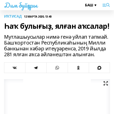
Дим буйҙары
ИҠТИСАД
12 МАРТА 2020, 13:40
Һаҡ булығыҙ, ялған аҡсалар!
Мутлашыусылар нимә генә уйлап тапмай.
Башҡортостан Республикаһының Милли
банкынан хәбәр итеүҙәренсә, 2019 йылда
281 ялған аҡса әйләнештән алынған.