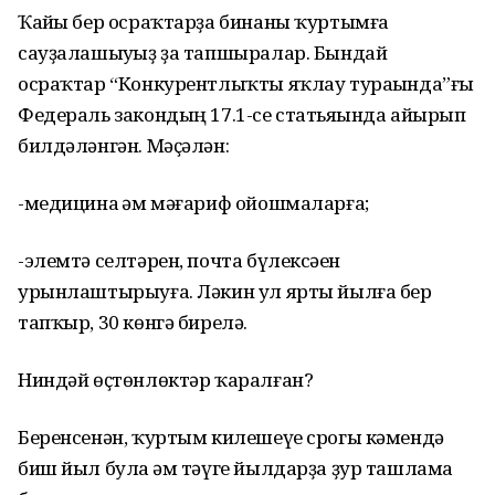
Ҡайһы бер осраҡтарҙа бинаны ҡуртымға
сауҙалашыуһыҙ ҙа тапшыралар. Бындай
осраҡтар “Конкурентлыҡты яҡлау тураһында”ғы
Федераль закондың 17.1-се статьяһында айырып
билдәләнгән. Мәҫәлән:
-медицина һәм мәғариф ойошмаларға;
-элемтә селтәрен, почта бүлексәһен
урынлаштырыуға. Ләкин ул ярты йылға бер
тапҡыр, 30 көнгә бирелә.
Ниндәй өҫтөнлөктәр ҡаралған?
Беренсенән, ҡуртым килешеүе срогы кәмендә
биш йыл була һәм тәүге йылдарҙа ҙур ташлама