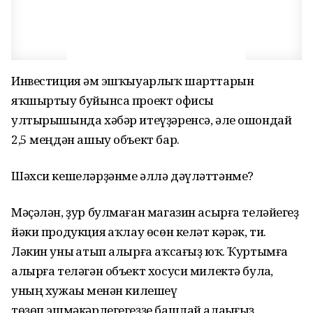
Инвестиция һәм эшҡыуарлыҡ шарттарын
яҡшыртыу буйынса проект офисы
ултырышында хәбәр итеүҙәренсә, әле ошондай
2,5 меңдән ашыу объект бар.
Шәхси кешеләрҙәнме әллә дәүләттәнме?
Мәҫәлән, ҙур булмаған магазин асырға теләйһегеҙ
йәки продукция һаҡлау өсөн келәт кәрәк, ти.
Ләкин уны һатып алырға аҡсағыҙ юҡ. Ҡуртымға
алырға теләгән объект хосуси милектә булһа,
уның хужаһы менән килешеү
төҙөп,эшмәкәрлегегеҙҙе башлай алаһығыҙ.