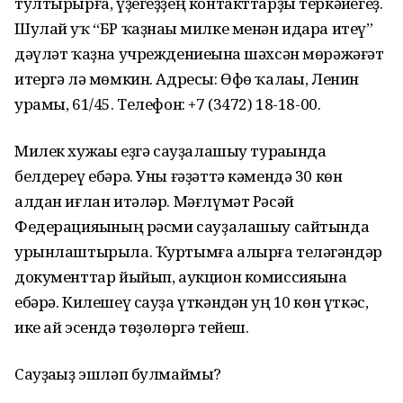
тултырырға, үҙегеҙҙең контакттарҙы теркәйһегеҙ.
Шулай уҡ “БР ҡаҙнаһы милке менән идара итеү”
дәүләт ҡаҙна учреждениеһына шәхсән мөрәжәғәт
итергә лә мөмкин. Адресы: Өфө ҡалаһы, Ленин
урамы, 61/45. Телефон: +7 (3472) 18-18-00.
Милек хужаһы һеҙгә сауҙалашыу тураһында
белдереү ебәрә. Уны ғәҙәттә кәмендә 30 көн
алдан иғлан итәләр. Мәғлүмәт Рәсәй
Федерацияһының рәсми сауҙалашыу сайтында
урынлаштырыла. Ҡуртымға алырға теләгәндәр
документтар йыйып, аукцион комиссияһына
ебәрә. Килешеү сауҙа үткәндән һуң 10 көн үткәс,
ике ай эсендә төҙөлөргә тейеш.
Сауҙаһыҙ эшләп булмаймы?