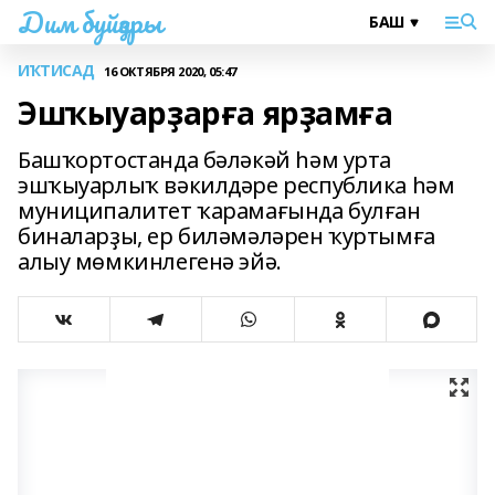
Дим буйҙары
ИҠТИСАД
16 ОКТЯБРЯ 2020, 05:47
Эшҡыуарҙарға ярҙамға
Башҡортостанда бәләкәй һәм урта
эшҡыуарлыҡ вәкилдәре республика һәм
муниципалитет ҡарамағында булған
биналарҙы, ер биләмәләрен ҡуртымға
алыу мөмкинлегенә эйә.