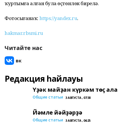
ҡуртымға алған булһа өҫтөнлөк бирелә.
Фотосығанаҡ:
https://yandex.ru
.
hakmar.rbsmi.ru
Читайте нас
Редакция һайлауы
Үҙәк майҙан күркәм төҫ ала
Общие статьи
3 АВГУСТА , 07:38
Йәмле йәйҙәрҙә
Общие статьи
3 АВГУСТА , 06:25