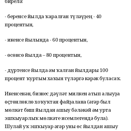
бирелә:
- беренсе йылда ҡаралған түләүҙең - 40
процентын,
- икенсе йылында - 60 процентын,
- өсөнсө йылда – 80 процентын,
- дүртенсе йылда һәм ҡалған йылдары 100
процент ҡуртым хаҡын түләргә кәрәк буласаҡ.
Икенсенән, бизнес дәүләт милкен һатып алыуҙа
өҫтөнлөклө хоҡуҡтан файҙалана (әгәр был
мөлкәт биш йылдан ашыу бәләкәй һәм урта
эшҡыуарлыҡ мөлкәте исемлегендә булһа).
Шулай уҡ эшҡыуар әгәр уны өс йылдан ашыу