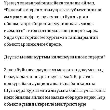
Үҙегеҙ теләгән районды йәки ҡаланы һайлап,
“Бәләкәй һәм урта эшҡыуарлыҡ субъекттарына
һәм ярҙам инфраструктураһын булдырған
ойошмаларға бирелгән муниципаль милек
исемлеге” тигән һылтанмаһы аша инергә кәрәк.
Унда буш торған һәм ҡуртымға тапшырылған
объекттар исемлеге бирелә.
Дәүләт менән ҡуртым килешеүен нисек төҙөргә?
Закон буйынса, дәүләт үҙ мөлкәтен документһыҙ
берәүгә лә тапшырып ҡуя алмай. Бары тик
конкурс йәки аукцион аша ғына башҡарыла.
Шуға күрә ҡуртымға алыусыға башта участканы
йәки бинаны һайлай һәм заявка ебәрергә кәрәк. Һәр
объект аҫтында кәрәкле мәғлүмәттәрҙе