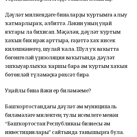
Дәүләт милкендәге биналарҙы ҡуртымға алыу
ҡатмарлыраҡ, әлбиттә. Ләкин уның уңай
яҡтары ла бихисап. Мәҫәлән, дәүләт ҡуртым
хаҡын бик һирәк арттыра, ғәҙәттә хаҡ нисек
килешкәнһегеҙ, шулай ҡала. Шул уҡ ваҡытта
бөгөнгөләй үҙизоляция ваҡытында дәүләт
эшҡыуарлыҡҡа ҡаршы бара һәм ҡуртым хаҡын
бөтөнләй түләмәҫкә рөхсәт бирә.
Уңайлы бина йәки ер биләмәһеме?
Башҡортостандағы дәүләт һәм муниципаль
биләмәләге милектең тулы исемлеге менән
“Башҡортостан Республикаһы бизнесы һәм
инвестициялары” сайтында танышырға була.