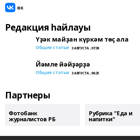
Редакция һайлауы
Үҙәк майҙан күркәм төҫ ала
Общие статьи
3 АВГУСТА , 07:38
Йәмле йәйҙәрҙә
Общие статьи
3 АВГУСТА , 06:25
Партнеры
Фотобанк
Рубрика "Еда и
журналистов РБ
напитки"