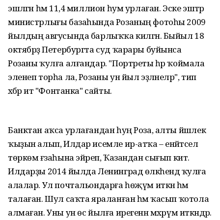
эшләгән һәм 11,4 миллион һум урлаған. Эске эштәр
министрлығы базаһында Розаның фотоһы 2009
йылдың авгусында барлыҡҡа килгән. Быйыл 18
октябрҙә Петербургта суд ҡарары буйынса
Розаны ҡулға алғандар. "Портреты һәр ҡоймала
эленеп торһа ла, Розаны ун йыл эҙләнеләр", тип
хәбәр итә "Фонтанка" сайты.
Банктан аҡса урлағандан һуң Роза, алты йәшлек
ҡыҙын алып, Илдар исемле ир-атҡа – енәйәтсел
төркөм әғзаһына эйәреп, Ҡазандан сығып китә.
Илдарҙы 2014 йылда Ленинград өлкәһендә ҡулға
алалар. Ул почтальондарға һөҗүм иткән һәм
талаған. Шул саҡта яраланған һәм ҡасып ҡотола
алмаған. Уны ун өс йылға ирегенән мәхрүм иткәндәр.