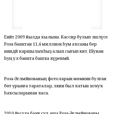
Енәйәт 2009 йылда ҡылына. Кассир булып эшләүсе
Роза банктан 11,4 миллион һум аҡсаны бер
ниндәй ҡаршылыҡһыҙ алып сығып китә. Шунан
һуң ул банкта башҡа күренмәй.
Роза Әгләмйәнованың фотоларын мөмкин булған
бөтә урынға тараталар, ләкин был ҡатын хоҡуҡ
һаҡсыларынан ҡаса.
2010 йылда банк суд аша Роза Әғләмйәнованы