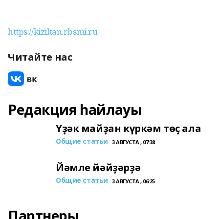
https://kiziltan.rbsmi.ru
Читайте нас
Редакция һайлауы
Үҙәк майҙан күркәм төҫ ала
Общие статьи
3 АВГУСТА , 07:38
Йәмле йәйҙәрҙә
Общие статьи
3 АВГУСТА , 06:25
Партнеры