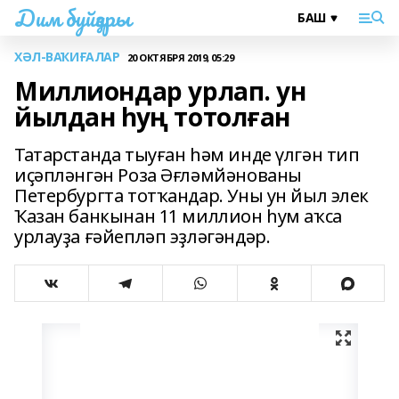
Дим буйҙары
ХӘЛ-ВАҠИҒАЛАР
20 ОКТЯБРЯ 2019, 05:29
Миллиондар урлап. ун
йылдан һуң тотолған
Татарстанда тыуған һәм инде үлгән тип
иҫәпләнгән Роза Әғләмйәнованы
Петербургта тотҡандар. Уны ун йыл элек
Ҡазан банкынан 11 миллион һум аҡса
урлауҙа ғәйепләп эҙләгәндәр.