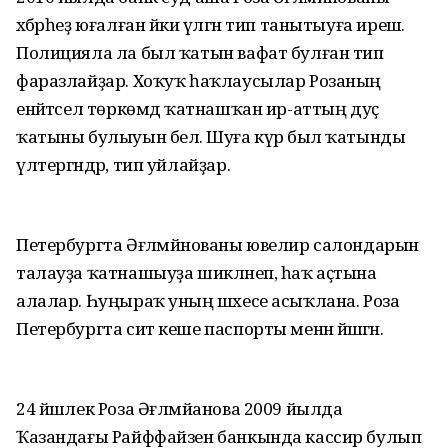
хәбәрһеҙ юғалған йәки үлгән тип танытыуға ирешә.
Полицияла ла был ҡатын вафат булған тип
фаразлайҙар. Хоҡуҡ һаҡлаусылар Розаның
енәйәтсел төркөмдә ҡатнашҡан ир-аттың дуҫ
ҡатыны булыуын белә. Шуға күрә был ҡатынды
үлтергәндәр, тип уйлайҙар.
Петербургта Әғләмйәнованы ювелир салондарын
талауҙа ҡатнашыуҙа шикләнеп, һаҡ аҫтына
алалар. Һуңыраҡ уның шәхесе асыҡлана. Роза
Петербургта сит кеше паспорты менән йәшәгән.
24 йәшлек Роза Әғләмйанова 2009 йылда
Ҡазандағы Райффайзен банкында кассир булып