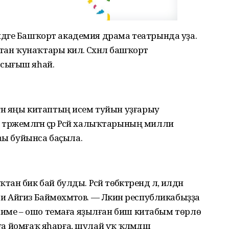
ендәге Башҡорт академия драма театрында уҙа.
ан ҡунаҡтары килә. Сәхнәлә башҡорт
сығыш яһай.
н яңы китаптың исем туйын уҙғарыу
тәржемәләгән әҫәр Рәсәй халыҡтарының милли
аһы буйынса баҫыла.
бик бай булды. Рәсәй төбәктәрендә лә, илдән
ти Айгиз Баймөхәмәтов. — Ләкин республикабыҙҙа
һиме – ошо темаға яҙылған биш китабым төрлө
ға йомғаҡ яһарға, шулай уҡ ҡәләмдәш