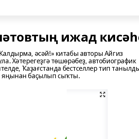
мәтовтың ижад кисәһ
алдырма, әсәй!» китабы авторы Айгиз
ла. Хәтерегеҙгә төшөрәбеҙ, автобиографик
ителде, Ҡаҙағстанда бестселлер тип танылд
 яңынан баҫылып сыҡты.