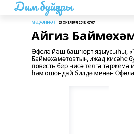
Дим буйҙары
МӘҘӘНИӘТ
23 ОКТЯБРЯ 2018, 07:07
Айгиз Баймөхә
Өфөлә йәш башҡорт яҙыусыһы, «Ҡ
Баймөхәмәтовтың ижад кисәһе бу
повесть бер нисә телгә тәржемә 
һәм ошондай билдә менән Өфөлә