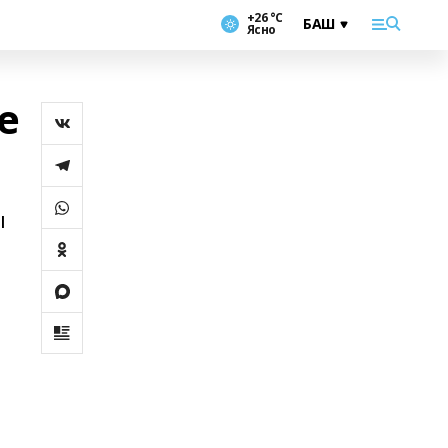
+26 °С
Ясно
е
ы