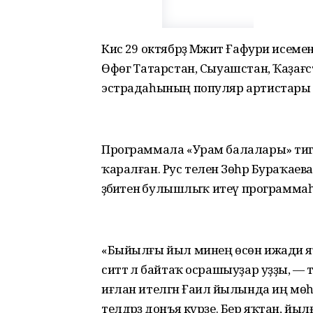
Кисә 29 октябрҙә Мәжит Ғафури исем
Өфөгә Татарстан, Сыуашстан, Ҡаҙағст
эстрадаһының популяр артистары 
Программала «Урам балалары» тигә
ҡаралған. Рус теленә Зөһрә Бураҡаева 
әҙәбиәтенә булышлыҡ итеү программ
«Быйылғы йыл минең өсөн ижади яҡтан 
ситтә лә байтаҡ осрашыуҙар уҙҙы, — 
иғлан ителгән Ғаилә йылында иң мө
телдәрҙә донъя күрҙе. Бер яҡтан, йыл