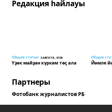
Редакция һайлауы
Общие статьи
Общие ста
3 АВГУСТА , 07:38
Үҙәк майҙан күркәм төҫ ала
Йәмле й
Партнеры
Фотобанк журналистов РБ