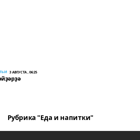
тьи
3 АВГУСТА , 06:25
әйҙәрҙә
Рубрика "Еда и напитки"