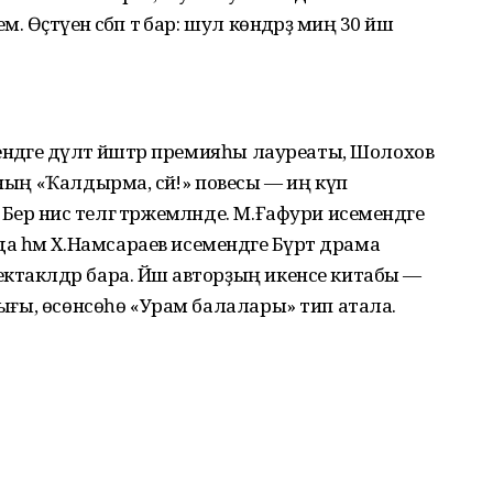
тәүенә сәбәп тә бар: шул көндәрҙә миңә 30 йәш
ндәге дәүләт йәштәр премияһы лауреаты, Шолохов
ның «Ҡалдырма, әсәй!» повесы — иң күп
 нисә телгә тәржемәләнде. М.Ғафури исемендәге
һәм Х.Намсараев исемендәге Бүрәт драма
ктаклдәр бара. Йәш авторҙың икенсе китабы —
нтығы, өсөнсөһө «Урам балалары» тип атала.