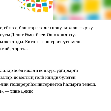
әре, сәйәхәтсе, башҡорт телен популярлаштырыу
усы Денис Өмөтбаев. Ошо көндәрҙә ул
ылка алды. Китапты нәшер итеүсе менән
ай, ә тарата.
лалар өсөн ижади конкурс уҙғарырға
лар, повестың теләһә ниндәй бүлеген
олик төшөрөргә һәм интернетҡа һалырға тейеш.
м», — тине Денис.