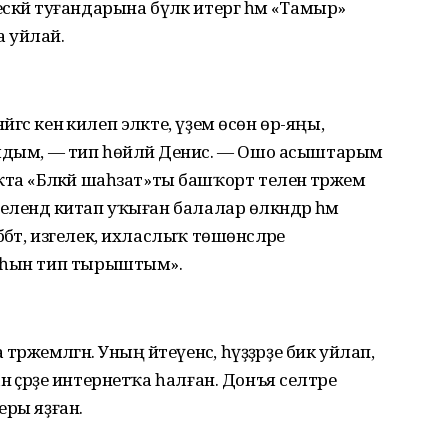
кәй туғандарына бүләк итергә һәм «Тамыр»
 уйлай.
йгәс кенә килеп эләкте, үҙем өсөн өр-яңы,
улдым, — тип һөйләй Денис. — Ошо асыштарым
 «Бәләкәй шаһзат»ты башҡорт теленә тәржемә
 телендә китап уҡыған балалар өлкәндәр һәм
әббәт, изгелек, ихласлыҡ төшөнсәләре
алһын тип тырыштым».
жемәләгән. Уның әйтеүенсә, һүҙҙәрҙе бик уйлап,
нан әҫәрҙе интернетҡа һалған. Донъя селтәре
еры яҙған.