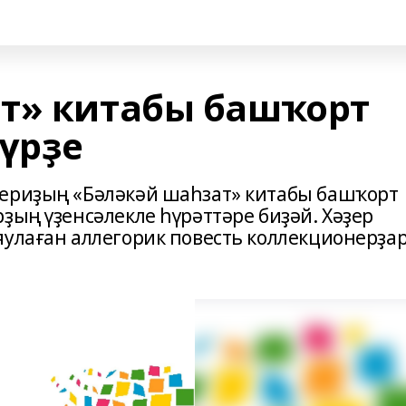
т» китабы башҡорт
күрҙе
периҙың «Бәләкәй шаһзат» китабы башҡорт
ҙың үҙенсәлекле һүрәттәре биҙәй. Хәҙер
яулаған аллегорик повесть коллекционерҙа