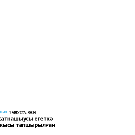
тьи
1 АВГУСТА , 06:16
ҡатнашыусы егеткә
сҡысы тапшырылған