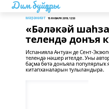
Дим буйҙары
МӘҘӘНИӘТ
15 ЯНВАРЯ 2019, 12:53
«Бәләкәй шаһза
телендә донъя 
Испанияла Антуан де Сент-Экзю
телендә нәшер ителде. Уны автор
баҫма бөтә донъяла популярлыҡ 
китапханаларын тулыландыра.