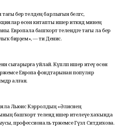
кән тағы бер телдең барлығын белгәс,
циялар өсөн китапты нәшер иткәндә минең
аны. Европала башҡорт телендәге тағы ла бер
лыҡ бирҙем», — ти Денис.
енән сығарырға уйлай. Күпләп нәшер итеү өсөн
 Тәржемәсе Европа фондтарынан популяр
мдәр алған.
яла Льюис Кэрролдың «Әлисәнең
ның башҡорт телендә нәшер ителеүе хаҡында
ыусы, профессиональ тәржемәсе Гүзәл Ситдиҡова.