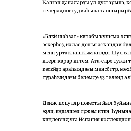
Ҡалған даналарҙы ул дуҫтарына, кес
телерадиостудияһына тапшырырға
«Бәләкәй шаһзат» китабы ҡулыма өлкәнә
эскерһеҙ, ихлас донъя асҡандай б
менән уртаҡлашҡым килде. Шул саҡта
итергә ҡарар иттем. Ата-әсәләре туған
кескәйҙәр араһындағы мөнәсәбәттәр, мөх
тураһындағы белемде үҙ телендә 
Денис популяр повесты йыл буйына тәр
эҙләп, кәңәшләшеп тәржемә иткән. Һуңы
киңлегендә уға Испания коллекцион