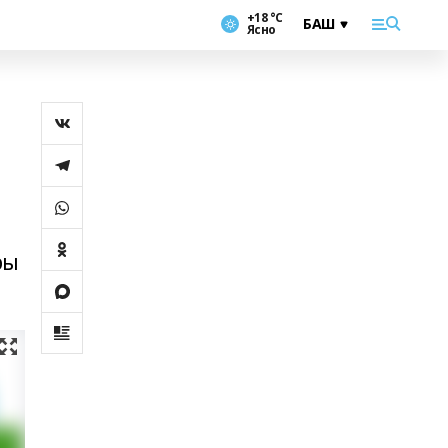
+18 °С
Ясно
ры