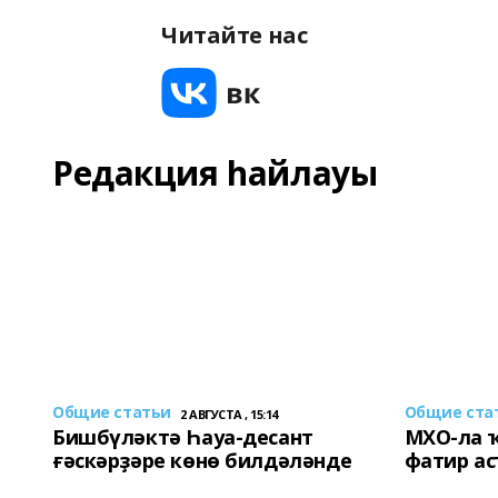
Читайте нас
Редакция һайлауы
Общие статьи
Общие ста
2 АВГУСТА , 15:14
Бишбүләктә Һауа-десант
МХО-ла 
ғәскәрҙәре көнө билдәләнде
фатир а