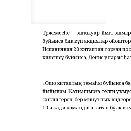
Тәржемәсеһе — эшҡыуар, йәмәғәт эшмәк
буйынса бик күп акциялар ойошторо
Испаниянан 20 китаптан торған пос
килешеү буйынса, Денис уларҙы һатм
«Ошо китаптың темаһы буйынса ба
йыйынам. Ҡатнашырға теләгән уҡыусы
сәхнәләштереп, бер минутлыҡ видеор
10 ижади командаға китап бүләк итә