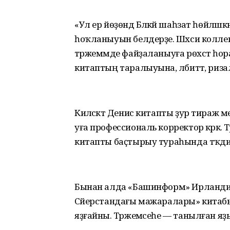
«Ул ер йөҙөндә Бәләкәй шаһзат һөйләш
һоҡланыуын белдерҙе. Шәхси коллек
тәржемәмде файҙаланыуға рөхсәт һор
китаптың таралыуына, әлбиттә, риза
Киләсәктә Денис китапты ҙур тираж м
уға профессиональ корректор кәрәк.
китапты баҫтырыу тураһында тәҡди
Бынан алда «Башинформ» Ирланди
Сәйерстандағы мажаралары» китабы
яҙғайны. Тәржемәсеһе — танылған яҙ