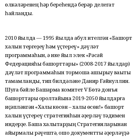
өлкәләренең һәр береһендә берәр делегат
һайланды.
2010 йылда — 1995 йылда ҡабул ителгән «Башҡорт
халҡын тергеҙеү һәм үҫтереү» дәүләт
программаһын, ә ике йыл элек «Рәсәй
Федерацияһы башҡорттары» (2008-2017 йылдар)
дәүләт программаһын тормошҡа ашырыу ваҡыты
тамамланды, тип билдәләне Данир Ғәйнуллин.
Шуға бәйле Башҡарма комитет V Бөтә донъя
башҡорттары ҡоролтайына 2019-2050 йылдарға
иҫәпләнгән «Халыҡ көсөн – халыҡ өсөн!» башҡорт
халҡын үҫтереү стратегияһын әҙерләү тәҡдимен
индерҙе. Башҡа халыҡтарҙың Стратегияларынан
айырмалы рәүештә, ошо документты әҙерләүҙә