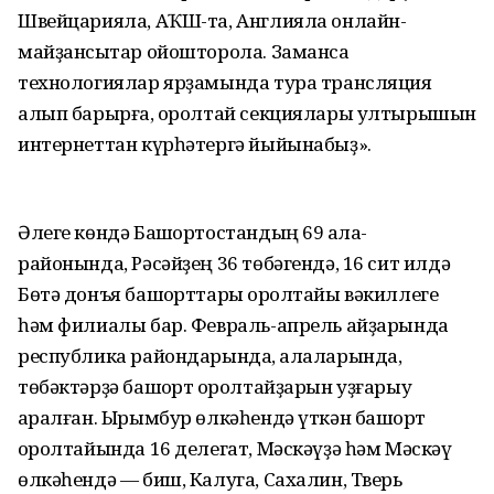
Швейцарияла, АҠШ-та, Англияла онлайн-
майҙансыҡтар ойошторола. Заманса
технологиялар ярҙамында тура трансляция
алып барырға, ҡоролтай секциялары ултырышын
интернеттан күрһәтергә йыйынабыҙ».
Әлеге көндә Башҡортостандың 69 ҡала-
районында, Рәсәйҙең 36 төбәгендә, 16 сит илдә
Бөтә донъя башҡорттары ҡоролтайы вәкиллеге
һәм филиалы бар. Февраль-апрель айҙарында
республика райондарында, ҡалаларында,
төбәктәрҙә башҡорт ҡоролтайҙарын уҙғарыу
ҡаралған. Ырымбур өлкәһендә үткән башҡорт
ҡоролтайында 16 делегат, Мәскәүҙә һәм Мәскәү
өлкәһендә — биш, Калуга, Сахалин, Тверь