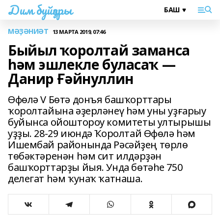
Дим буйҙары
МӘҘӘНИӘТ
13 МАРТА 2019, 07:46
Быйыл ҡоролтай заманса
һәм эшлекле буласаҡ —
Данир Ғәйнуллин
Өфөлә V Бөтә донъя башҡорттары
ҡоролтайына әҙерләнеү һәм уны уҙғарыу
буйынса ойоштороу комитеты ултырышы
уҙҙы. 28-29 июндә Ҡоролтай Өфөлә һәм
Ишембай районында Рәсәйҙең төрлө
төбәктәренән һәм сит илдәрҙән
башҡорттарҙы йыя. Унда бөтәһе 750
делегат һәм ҡунаҡ ҡатнаша.