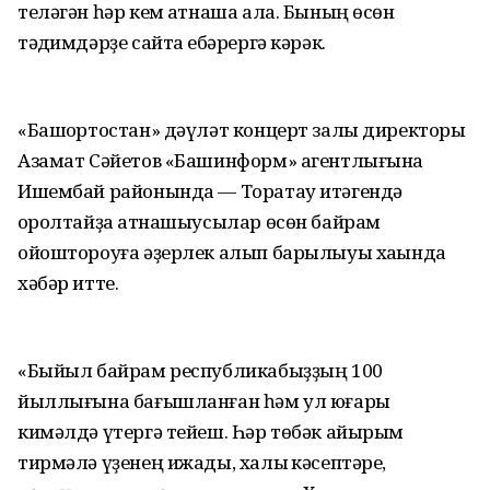
теләгән һәр кем ҡатнаша ала. Бының өсөн
тәҡдимдәрҙе сайтҡа ебәрергә кәрәк.
«Башҡортостан» дәүләт концерт залы директоры
Азамат Сәйетов «Башинформ» агентлығына
Ишембай районында — Торатау итәгендә
ҡоролтайҙа ҡатнашыусылар өсөн байрам
ойоштороуға әҙерлек алып барылыуы хаҡында
хәбәр итте.
«Быйыл байрам республикабыҙҙың 100
йыллығына бағышланған һәм ул юғары
кимәлдә үтергә тейеш. Һәр төбәк айырым
тирмәлә үҙенең ижады, халыҡ кәсептәре,