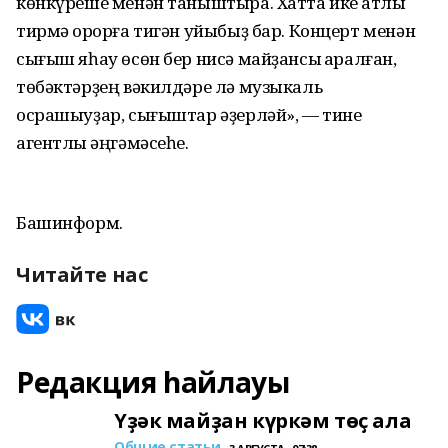
көнкүреше менән таныштыра. Хатта ике ҡатлы
тирмә ҡорорға тигән уйыбыҙ бар. Концерт менән
сығыш яһау өсөн бер нисә майҙансыҡ ҡаралған,
төбәктәрҙең вәкилдәре лә музыкаль
осрашыуҙар, сығыштар әҙерләй», — тине
агентлыҡ әңгәмәсеһе.
Башинформ.
Читайте нас
Редакция һайлауы
Үҙәк майҙан күркәм төҫ ала
Общие статьи