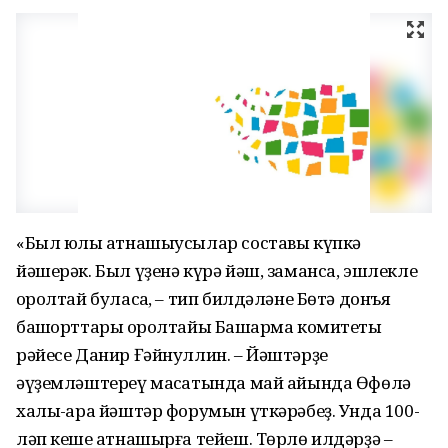
«Был юлы ҡатнашыусылар составы күпкә
йәшерәк. Был үҙенә күрә йәш, заманса, эшлекле
ҡоролтай буласаҡ, – тип билдәләне Бөтә донъя
башҡорттары ҡоролтайы Башҡарма комитеты
рәйесе Данир Ғәйнуллин. – Йәштәрҙе
әүҙемләштереү маҡсатында май айында Өфөлә
халыҡ-ара йәштәр форумын үткәрәбеҙ. Унда 100-
ләп кеше ҡатнашырға тейеш. Төрлө илдәрҙә –