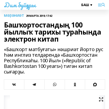
Дим буйҙары
МӘҘӘНИӘТ
29 МАРТА 2019, 17:42
Башҡортостандың 100
йыллыҡ тарихы тураһында
электрон китап
«Башҡорт матбуғаты» нәшриәт йорто рус
һәм инглиз телдәрендә «Башҡортостан
Республикаһы. 100 йыл» («Republic of
Bashkortostan 100 years») тигән китап
сығарҙы.