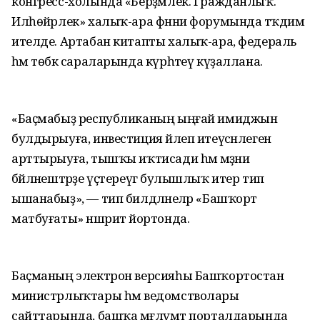
конгресс-холында «Берҙәмлек. Гражданлыҡ.
Илһөйәрлек» халыҡ-ара фәнни форумында тәҡдим
ителде. Артабан китапты халыҡ-ара, федераль
һәм төбәк сараларында күрһәтеү күҙаллана.
«Баҫмабыҙ республиканың ыңғай имиджын
булдырыуға, инвестиция йәлеп итеүсәнлеген
арттырыуға, тышҡы иҡтисади һәм мәҙәни
бәйләнештәрҙе үҫтереүгә булышлыҡ итер тип
ышанабыҙ», — тип билдәләнеләр «Башҡорт
матбуғаты» нәшриәт йортонда.
Баҫманың электрон версияһы Башҡортостан
министрлыҡтары һәм ведомстволары
сайттарында, башҡа мәғлүмәт порталдарында