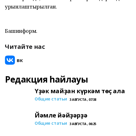
урынлаштырылған.
Башинформ.
Читайте нас
Редакция һайлауы
Үҙәк майҙан күркәм төҫ ала
Общие статьи
3 АВГУСТА , 07:38
Йәмле йәйҙәрҙә
Общие статьи
3 АВГУСТА , 06:25