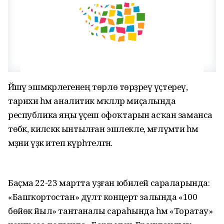
Йәшәү эшмәкәрлегенең төрлө төрҙәреү үҫтереү,
тарихи һәм аналитик мәҡәләләр миҫалында
республика яңы үҫеш офоҡтарын асҡан заманса
төбәк, киләсәккә ынтылған эшлекле, мәғлүмәти һәм
мәҙәни үҙәк итеп күрһәтелгән.
Баҫма 22-23 мартта уҙған юбилей сараларында:
«Башҡортостан» дәүләт концерт залында «100
бөйөк йыл» тантаналы сараһында һәм «Торатау»