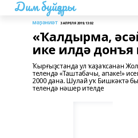
Дим буйҙары
МӘҘӘНИӘТ
3 АПРЕЛЯ 2019, 13:02
«Ҡалдырма, әсә
ике илдә донъя 
Ҡырғыҙстанда ул ҡаҙаҡсанан Жо
телендә «Таштабачы, апаке!» ис
2000 дана. Шулай уҡ Бишкәктә б
телендә нәшер ителде