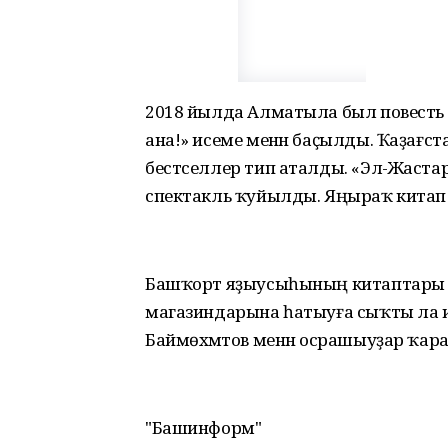
2018 йылда Алматыла был повесть 5
ана!» исеме менән баҫылды. Ҡаҙағст
бестселлер тип аталды. «Эл-Жастар
спектакль ҡуйылды. Яңыраҡ китап ру
Башҡорт яҙыусыһының китаптары 
магазиндарына һатыуға сыҡты ла и
Баймөхәмәтов менән осрашыуҙар ҡара
"Башинформ"