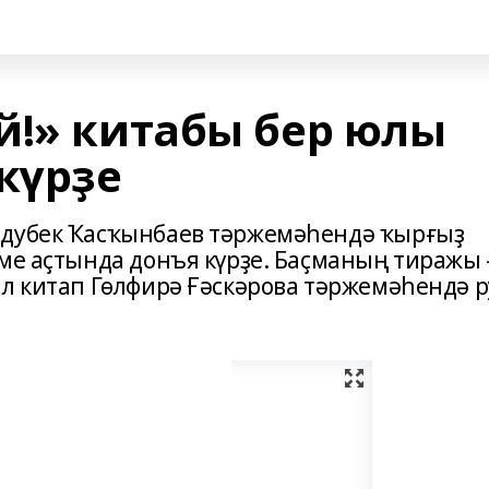
й!» китабы бер юлы
күрҙе
лдубек Ҡасҡынбаев тәржемәһендә ҡырғыҙ
еме аҫтында донъя күрҙе. Баҫманың тиражы
ыл китап Гөлфирә Ғәскәрова тәржемәһендә р