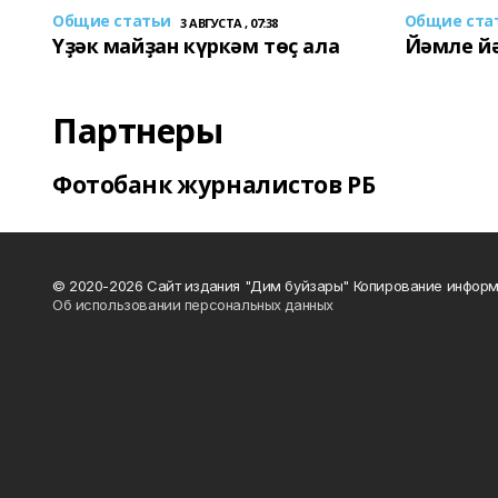
Общие статьи
Общие ста
3 АВГУСТА , 07:38
Үҙәк майҙан күркәм төҫ ала
Йәмле й
Партнеры
Фотобанк журналистов РБ
© 2020-2026 Сайт издания "Дим буйзары" Копирование информ
Об использовании персональных данных