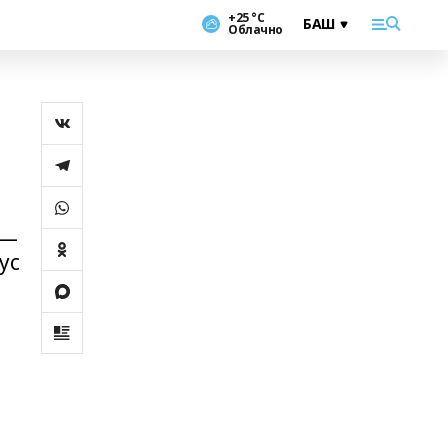
+25 °С
Облачно
 —
ус