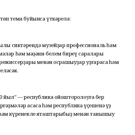
төп тема буйынса үткәрелә:
 йылы сиктәрендә музейҙар профессиональ һәм
ҙмәләр һәм мәҙәни-белем биреү саралары
м режиссерҙары менән осрашыуҙар уҙғарасаҡ һәм
еләсәк.
00 йыл” — республика ойошторолоуға бер
­гәҙмәләр асасаҡ һәм республика үҫешенә үҙ
 һәм күренекле яҡташтарыбыҙ менән танышыу