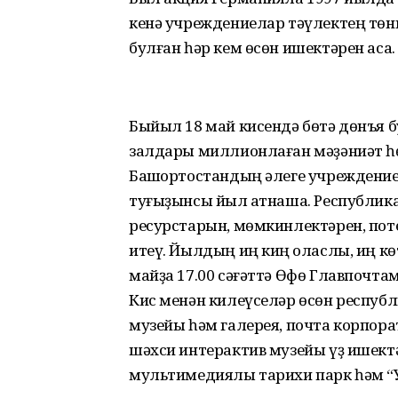
кенә учреждениелар тәүлектең төнг
булған һәр кем өсөн ишектәрен аса.
Быйыл 18 май кисендә бөтә дөнъя б
залдары миллионлаған мәҙәниәт һөй
Башҡортостандың әлеге учреждение
туғыҙынсы йыл ҡатнаша. Республик
ресурстарын, мөм­кинлектәрен, пот
итеү. Йылдың иң киң ҡоласлы, иң к
майҙа 17.00 сәғәттә Өфө Главпочт
Кис менән килеүселәр өсөн респуб
музейы һәм галерея, почта корпора
шәхси интерактив музейы үҙ ишектә
мультимедиялы тарихи парк һәм “У