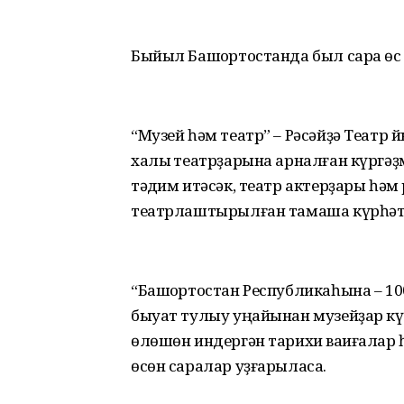
Быйыл Башҡортостанда был сара өс 
“Музей һәм театр” – Рәсәйҙә Театр
халыҡ театрҙарына арналған күргә
тәҡдим итәсәк, театр актерҙары һә
театрлаштырылған тамаша күрһәт
“Башҡортостан Республикаһына – 1
быуат тулыу уңайынан музейҙар күр
өлөшөн индергән тарихи ваҡиғалар
өсөн саралар уҙғарыласаҡ.