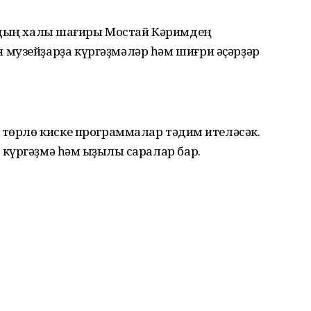
андың халыҡ шағиры Мостай Кәримдең
музейҙарҙа күргәҙмәләр һәм шиғри әҫәрҙәр
 төрлө киске программалар тәҡдим ителәсәк.
үргәҙмә һәм ҡыҙыҡлы саралар бар.