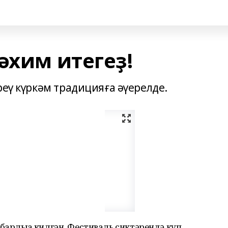
әхим итегеҙ!
реү күркәм традицияға әүерелде.
арлыҡҡа килгән. Фестиваль сиктәрендә күп