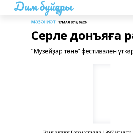
Дим буйҙары
МӘҘӘНИӘТ
17 МАЯ 2019, 09:26
Серле донъяға р
“Музейҙар төнө” фестивален үткә
Был акция Германияла 1997 йылда б