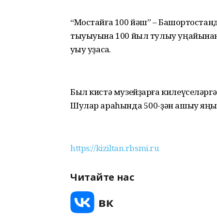
“Мостайға 100 йәш” – Башҡорто­ст
тыуыуына 100 йыл тулыу уңайынан 
уҡыу уҙасаҡ.
Был кистә музейҙарға килеүселәргә
Шулар араһында 500-ҙән ашыу яңы к
https://kiziltan.rbsmi.ru
Читайте нас