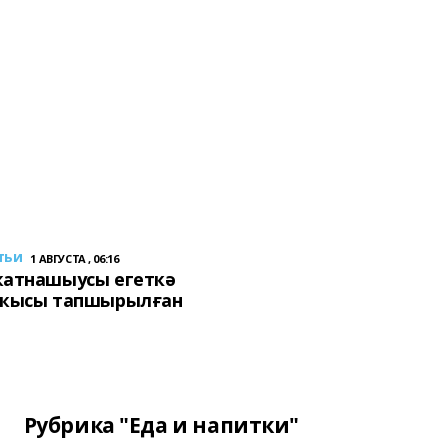
тьи
1 АВГУСТА , 06:16
ҡатнашыусы егеткә
сҡысы тапшырылған
Рубрика "Еда и напитки"