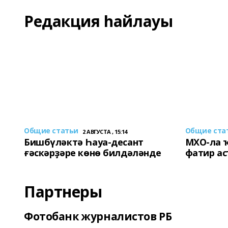
Редакция һайлауы
Общие статьи
Общие ста
2 АВГУСТА , 15:14
Бишбүләктә Һауа-десант
МХО-ла 
ғәскәрҙәре көнө билдәләнде
фатир а
Партнеры
Фотобанк журналистов РБ