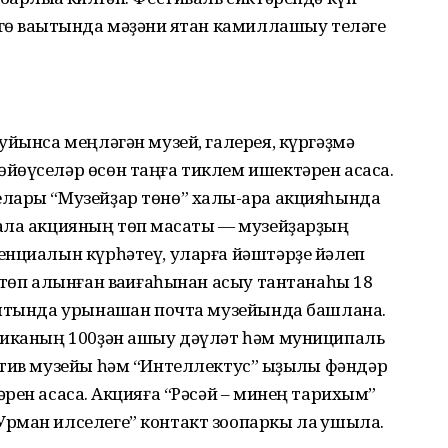
ө ваҡытында мәҙәни яҡтан камиллашыу теләге
уйынса меңләгән музей, галерея, күргәҙмә
өүселәр өсөн таңға тиклем ишектәрен асасаҡ.
­лары “Музейҙар төнө” халыҡ-ара акцияһында
ала акцияның төп маҡсаты — музейҙарҙың
енциалын күрһәтеү, уларға йәштәрҙе йәлеп
өтөп алынған ваҡиғаһынан асыу тантанаһы 18
амтында урынашҡан почта музейында башлана.
ликаның 100ҙән ашыу дәүләт һәм муниципаль
тив музейы һәм “Интеллектус” ҡыҙыҡлы фәндәр
рен асасаҡ. Акцияға “Рәсәй – минең тарихым”
рман илселеге” контакт зоопаркы ла ҡушыла.