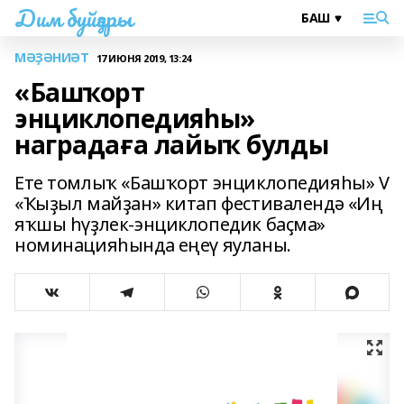
Дим буйҙары
МӘҘӘНИӘТ
17 ИЮНЯ 2019, 13:24
«Башҡорт
энциклопедияһы»
наградаға лайыҡ булды
Ете томлыҡ «Башҡорт энциклопедияһы» V
«Ҡыҙыл майҙан» китап фестивалендә «Иң
яҡшы һүҙлек-энциклопедик баҫма»
номинацияһында еңеү яуланы.