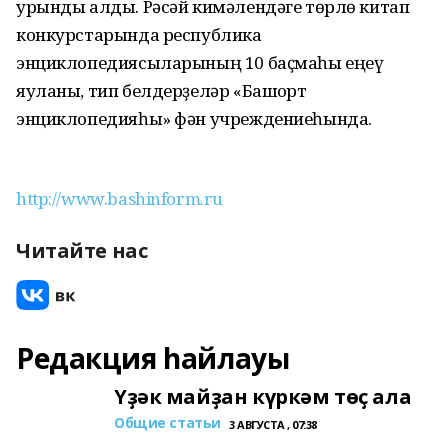
урынды алды. Рәсәй кимәлендәге төрлө китап
конкурстарында республика
энциклопедиясыларының 10 баҫмаһы еңеү
яуланы, тип белдерҙеләр «Башҡорт
энциклопедияһы» фән учреждениеһында.
http://www.bashinform.ru
Читайте нас
Редакция һайлауы
Үҙәк майҙан күркәм төҫ ала
Общие статьи
3 АВГУСТА , 07:38