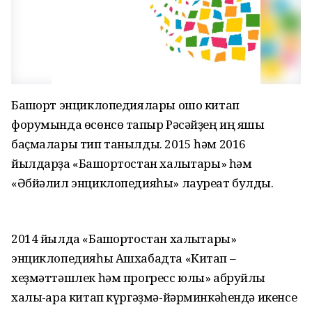
Башҡорт энциклопедиялары ошо китап
форумында өсөнсө тапҡыр Рәсәйҙең иң яҡшы
баҫмалары тип танылды. 2015 һәм 2016
йылдарҙа «Башҡортостан халыҡтары» һәм
«Әбйәлил энциклопедияһы» лауреат булды.
2014 йылда «Башҡортостан халыҡтары»
энциклопедияһы Ашхабадта «Китап –
хеҙмәттәшлек һәм прогресс юлы» абруйлы
халыҡ-ара китап күргәҙмә-йәрминкәһендә икенсе