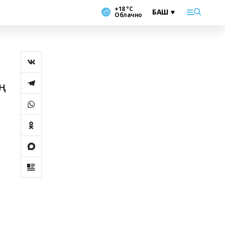
+18 °С
Облачно
ң