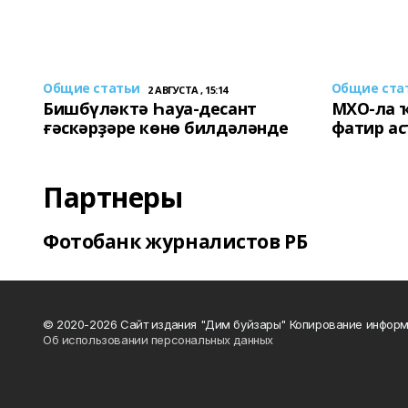
Общие статьи
Общие ста
2 АВГУСТА , 15:14
Бишбүләктә Һауа-десант
МХО-ла 
ғәскәрҙәре көнө билдәләнде
фатир а
Партнеры
Фотобанк журналистов РБ
© 2020-2026 Сайт издания "Дим буйзары" Копирование информ
Об использовании персональных данных