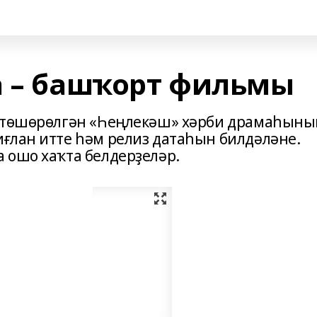
а – башҡорт фильмы
ә төшөрөлгән «Һеңлекәш» хәрби драмаһыны
ғлан итте һәм релиз датаһын билдәләне.
 ошо хаҡта белдерҙеләр.