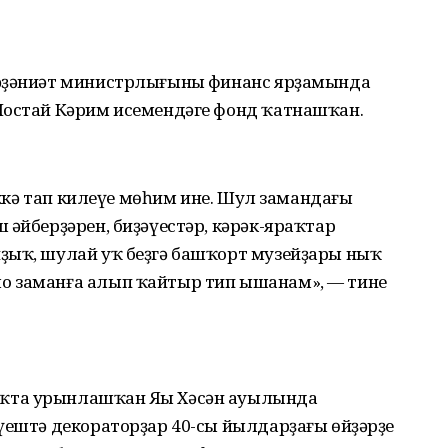
Мәҙәниәт министрлығының финанс ярҙамында
Мостай Кәрим исемендәге фонд ҡатнашҡан.
лөккә тап килеүе мөһим ине. Шул замандағы
 әйберҙәрен, биҙәүестәр, кәрәк-яраҡтар
ҙыҡ, шулай уҡ беҙгә башҡорт музейҙары ныҡ
о заманға алып ҡайтыр тип ышанам», — тине
ҡта урынлашҡан Яңы Хәсән ауылында
үештә декораторҙар 40-сы йылдарҙағы өйҙәрҙең