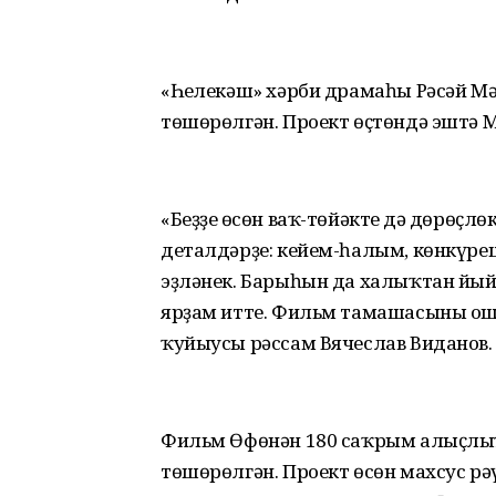
«Һеңлекәш» хәрби драмаһы Рәсәй 
төшөрөлгән. Проект өҫтөндә эштә 
«Беҙҙең өсөн ваҡ-төйәктең дә дөрөҫ
деталдәрҙе: кейем-һалым, көнкүреш
эҙләнек. Барыһын да халыҡтан йый
ярҙам итте. Фильм тамашасыны ош
ҡуйыусы рәссам Вячеслав Виданов.
Фильм Өфөнән 180 саҡрым алыҫлы
төшөрөлгән. Проект өсөн махсус рә