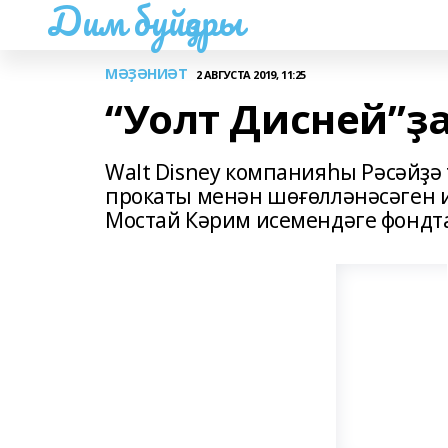
Дим буйҙары
МӘҘӘНИӘТ
2 АВГУСТА 2019, 11:25
“Уолт Дисней”ҙ
Walt Disney компанияһы Рәсәйҙ
прокаты менән шөғөлләнәсәген и
Мостай Кәрим исемендәге фондта