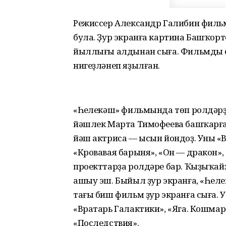
Режиссер Александр Галибин фильм
була. Ҙур экранға картина Башҡор
йыллығы алдынан сыға. Фильмдың сце
нигеҙләнеп яҙылған.
«Һеңлекәш» фильмында төп ролдәр
йәшлек Марта Тимофеева башҡарған
йәш актриса — ысын йондоҙ. Уның «В
«Кровавая барыня», «Он — дракон»,
проекттарҙа ролдәре бар. Ҡыҙыҡайҙ
ашыу эш. Быйыл ҙур экранға, «Һең
тағы биш фильм ҙур экранға сыға. У
«Вратарь Галактики», «Яга. Кошмар
«Последствия».