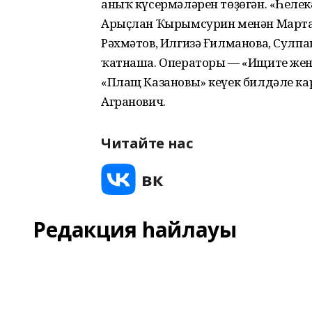
аныҡ күсермәләрен төҙөгән. «Һеңле
Арыҫлан Ҡырымсурин менән Марта
Рәхмәтов, Илгизә Ғилманова, Сулпа
ҡатнаша. Операторы — «Ищите женщ
«Плащ Казановы» кеүек билдәле к
Агранович.
Читайте нас
Редакция һайлауы