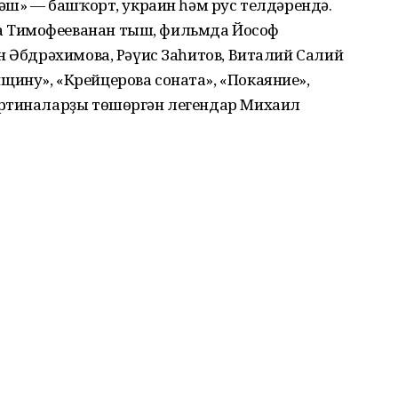
кәш» — башҡорт, украин һәм рус телдәрендә.
 Тимофееванан тыш, фильмда Йософ
н Әбдрәхимова, Рәүис Заһитов, Виталий Салий
ину», «Крейцерова соната», «Покаяние»,
артиналарҙы төшөргән легендар Михаил