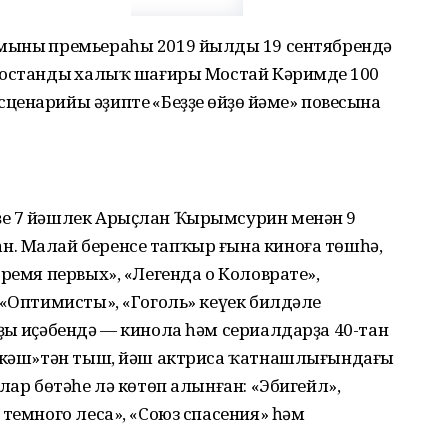
ының премьераһы 2019 йылдың 19 сентябрендә
тостандың халыҡ шағиры Мостай Кәримдең 100
нарийы әҙиптең «Беҙҙең өйҙөң йәме» повесына
ҙе 7 йәшлек Арыҫлан Ҡырымсурин менән 9
. Малай беренсе тапҡыр ғына киноға төшһә,
ремя первых», «Легенда о Коловрате»,
 «Оптимисты», «Гоголь» кеүек билдәле
ың иҫәбендә — кинола һәм сериалдарҙа 40-тан
лекәш»тән тыш, йәш актриса ҡатнашлығындағы
лар бөтәһе лә көтөп алынған: «Эбигейл»,
 темного леса», «Союз спасения» һәм