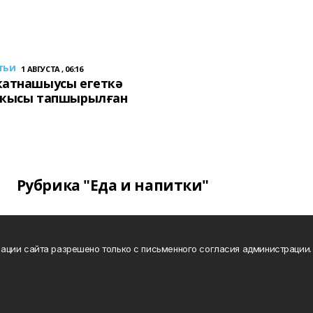
тьи
1 АВГУСТА , 06:16
ҡатнашыусы егеткә
сҡысы тапшырылған
Рубрика "Еда и напитки"
ации сайта разрешено только с письменного согласия администрации.