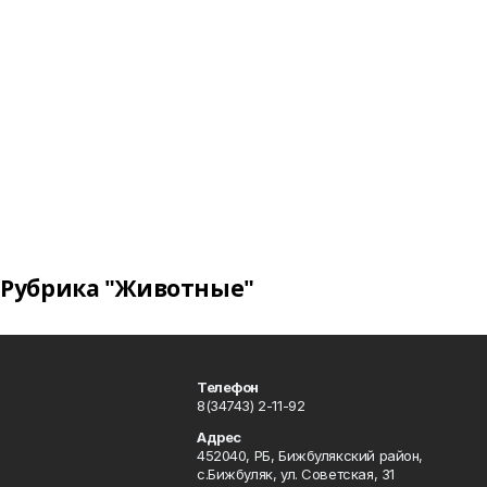
Рубрика "Животные"
Телефон
8(34743) 2-11-92
Адрес
452040, РБ, Бижбулякский район,
с.Бижбуляк, ул. Советская, 31