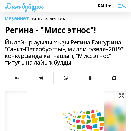
Дим буйҙары
МӘҘӘНИӘТ
15 НОЯБРЯ 2019, 07:56
Регина - "Мисс этнос"!
Йылайыр ауылы ҡыҙы Регина Ғансурина
“Санкт-Петербургтың милли гүзәле–2019”
конкурсында ҡатнашып, "Мисс этнос"
титулына лайыҡ булды.