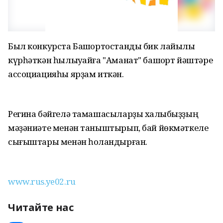
Был конкурста Башҡортостанды бик лайыҡлы
күрһәткән һылыуҡайға "Аманат" башҡорт йәштәре
ассоциацияһы ярҙам иткән.
Регина бәйгелә тамашасыларҙы халҡыбыҙҙың
мәҙәниәте менән таныштырып, бай йөкмәткеле
сығыштары менән һоҡландырған.
www.rus.ye02.ru
Читайте нас