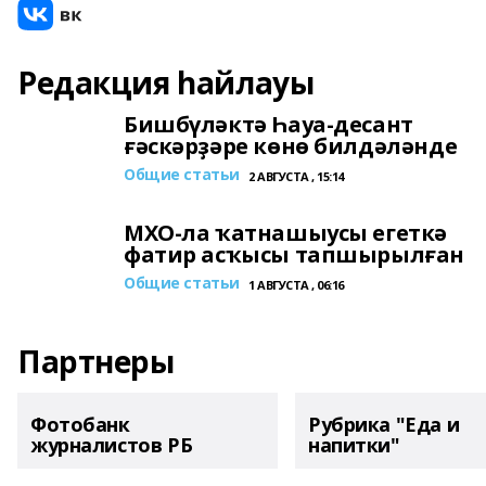
Редакция һайлауы
Бишбүләктә Һауа-десант
ғәскәрҙәре көнө билдәләнде
Общие статьи
2 АВГУСТА , 15:14
МХО-ла ҡатнашыусы егеткә
фатир асҡысы тапшырылған
Общие статьи
1 АВГУСТА , 06:16
Партнеры
Фотобанк
Рубрика "Еда и
журналистов РБ
напитки"